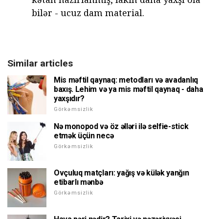
bilər - ucuz dam material.
Similar articles
Mis məftil qaynaq: metodları və avadanlıq
baxış. Lehim və ya mis məftil qaynaq - daha
yaxşıdır?
Görkəmsizlik
Nə monopod və öz əlləri ilə selfie-stick
etmək üçün necə
Görkəmsizlik
Ovçuluq matçları: yağış və külək yanğın
etibarlı mənbə
Görkəmsizlik