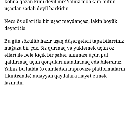
köhnə qazan kimi deyil mi? Yalnız möhkəm bütün
uşaqlar zədəli deyil bərkidin.
Necə öz əlləri ilə bir uşaq meydançası, lakin böyük
dəyəri ilə
Bu gün sökülüb hazır uşaq düşərgələri tapa bilərsiniz
mağaza bir çox. Siz qurmaq və yüklemek üçün öz
əlləri ilə belə kiçik bir şəhər alınması üçün pul
qaldırmaq üçün qonşuları inandırmaq edə bilərsiniz.
Yalnız bu halda (o cümlədən improvizə platformaların
tikintisində) müəyyən qaydalara riayət etmək
lazımdır.