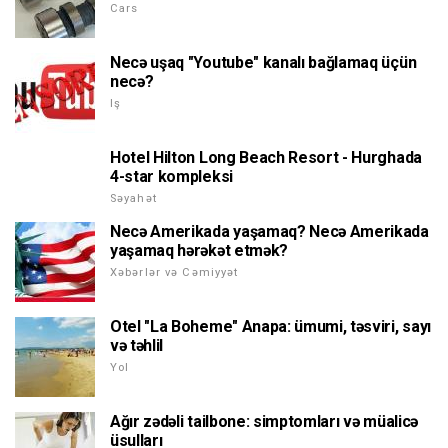
Cars
Necə uşaq "Youtube" kanalı bağlamaq üçün
necə?
Iş
Hotel Hilton Long Beach Resort - Hurghada
4-star kompleksi
Səyahət
Necə Amerikada yaşamaq? Necə Amerikada
yaşamaq hərəkət etmək?
Xəbərlər və Cəmiyyət
Otel "La Boheme" Anapa: ümumi, təsviri, sayı
və təhlil
Yol
Ağır zədəli tailbone: simptomları və müalicə
üsulları