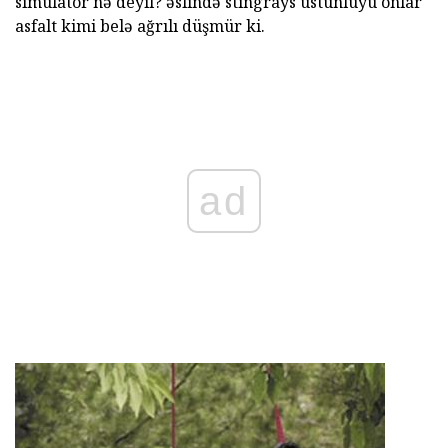
simulator nə deyil? əslində stingrays üstünlüyü onlar
asfalt kimi belə ağrılı düşmür ki.
ad