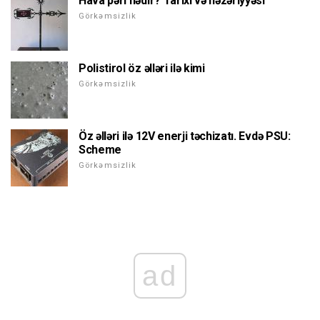
Hava pəri nədir? Tarixi və nəzəriyyəsi
Görkəmsizlik
Polistirol öz əlləri ilə kimi
Görkəmsizlik
Öz əlləri ilə 12V enerji təchizatı. Evdə PSU:
Scheme
Görkəmsizlik
ad