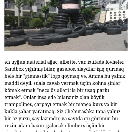
ən uyğun material ağac, əlbəttə, var. istifadə lövhələr
Sandbox yığılmış bilər, gazebos, slaydlar işıq qurmaq
belə bir "gimnastik" logs qoymaq və. Amma bu yalnız
maddi deyil. suala cavab vermək üçün köhnə şinlər
kömək etmək "necə öz əlləri ilə bir uşaq parkı
etmək". Onlar inşa edə bilərsiniz olan böyük
trampolines, çarpayı etmək bir maneə kurs və bir
kukla şəhər yaratmaq. Siz Cheburashka təpə yalnız
bir az yuxu, səy lazımdır, və saytda qu görünür. bu
rezin adam baxın. gələcək climbers üçün bir