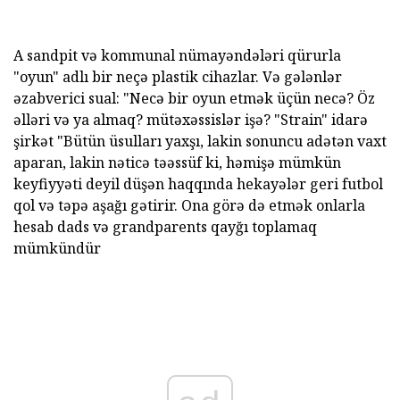
A sandpit və kommunal nümayəndələri qürurla
"oyun" adlı bir neçə plastik cihazlar. Və gələnlər
əzabverici sual: "Necə bir oyun etmək üçün necə? Öz
əlləri və ya almaq? mütəxəssislər işə? "Strain" idarə
şirkət "Bütün üsulları yaxşı, lakin sonuncu adətən vaxt
aparan, lakin nəticə təəssüf ki, həmişə mümkün
keyfiyyəti deyil düşən haqqında hekayələr geri futbol
qol və təpə aşağı gətirir. Ona görə də etmək onlarla
hesab dads və grandparents qayğı toplamaq
mümkündür