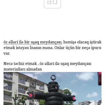
ad
öz əlləri ilə bir uşaq meydançası.
həmişə olacaq iştirak
etmək istəyən İnanın mənə. Onlar üçün bir neçə ipucu
var.
Necə təchiz etmək , öz əlləri ilə uşaq meydançası
materialları almadan