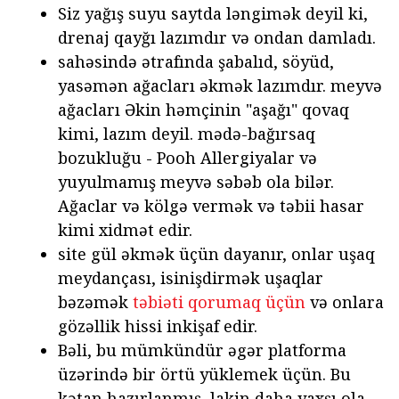
Siz yağış suyu saytda ləngimək deyil ki,
drenaj qayğı lazımdır və ondan damladı.
sahəsində ətrafında şabalıd, söyüd,
yasəmən ağacları əkmək lazımdır. meyvə
ağacları Əkin həmçinin "aşağı" qovaq
kimi, lazım deyil. mədə-bağırsaq
bozukluğu - Pooh Allergiyalar və
yuyulmamış meyvə səbəb ola bilər.
Ağaclar və kölgə vermək və təbii hasar
kimi xidmət edir.
site gül əkmək üçün dayanır, onlar uşaq
meydançası, isinişdirmək uşaqlar
bəzəmək
təbiəti qorumaq üçün
və onlara
gözəllik hissi inkişaf edir.
Bəli, bu mümkündür əgər platforma
üzərində bir örtü yüklemek üçün. Bu
kətan hazırlanmış, lakin daha yaxşı ola