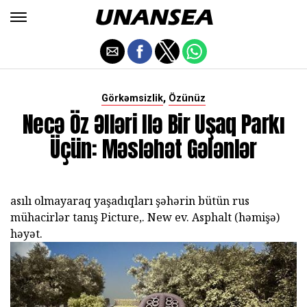
,
Görkəmsizlik
Özünüz
Necə Öz Əlləri Ilə Bir Uşaq Parkı
Üçün: Məsləhət Gələnlər
asılı olmayaraq yaşadıqları şəhərin bütün rus
mühacirlər tanış Picture,. New ev. Asphalt (həmişə)
həyət.