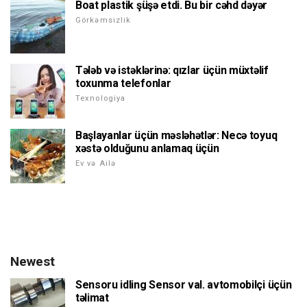
Boat plastik şüşə etdi. Bu bir cəhd dəyər
Görkəmsizlik
Tələb və istəklərinə: qızlar üçün müxtəlif
toxunma telefonlar
Texnologiya
Başlayanlar üçün məsləhətlər: Necə toyuq
xəstə olduğunu anlamaq üçün
Ev və Ailə
Newest
Sensoru idling Sensor val. avtomobilçi üçün
təlimat