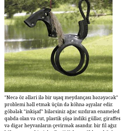
"Necə öz əlləri ilə bir uşaq meydançası bəzəyəcək"
problemi həll etmək üçün də köhnə əşyalar edir.
göbələk "inkişaf" bilərsiniz ağac sızdıran enameled
qabda olan və cut, plastik şüşə indiki güllər, giraffes
və digər heyvanların çevirmək asandır. bir fil ağız