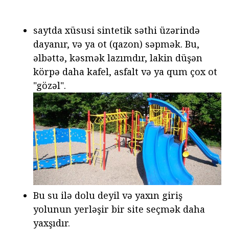
saytda xüsusi sintetik səthi üzərində
dayanır, və ya ot (qazon) səpmək. Bu,
əlbəttə, kəsmək lazımdır, lakin düşən
körpə daha kafel, asfalt və ya qum çox ot
"gözəl".
Bu su ilə dolu deyil və yaxın giriş
yolunun yerləşir bir site seçmək daha
yaxşıdır.