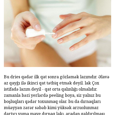
Bu dries qədər ilk qat sonra gözləmək lazımdır. Əlavə
az qayğı ilə ikinci qat tətbiq etmək deyil. lak Çox
istifadə lazım deyil - qat orta qalınlığı olmalıdır.
zamanla bəzi yerlərdə peeling boya, siz yalnız bu
boşluqları qədər toxunmaq olar. bu da dırnaqları
müəyyən zərər səbəb kimi yüksək arzuolunmaz
dartıcı yuma maye dırnaq lakı, aradan qaldırılması