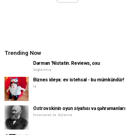
Trending Now
Dərman 'Nistatin. Reviews, oxu
Sağlamlıq
Biznes ideya: ev istehsal - bu mümkündür!
Iş
Ostrovskinin oyun siyahısı və qəhrəmanları
İncəsənət və Əyləncə