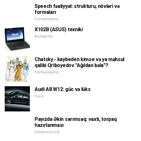
Speech fəaliyyət: strukturu, növləri və
formaları
Formalaşma
X102B (ASUS) texniki
Kompüter
Chatsky - kaybeden kimse və ya məhsul
qalibi Qriboyedov "Ağıldan bəla"?
Formalaşma
Audi A8 W12: güc və lüks
Cars
Payızda Əkin sarımsaq: vaxtı, torpaq
hazırlanması
Görkəmsizlik