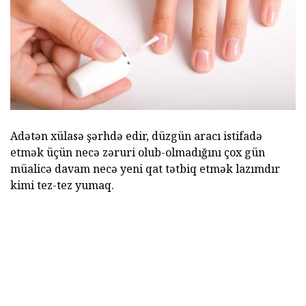
Adətən xülasə şərhdə edir, düzgün aracı istifadə
etmək üçün necə zəruri olub-olmadığını çox gün
müalicə davam necə yeni qat tətbiq etmək lazımdır
kimi tez-tez yumaq.