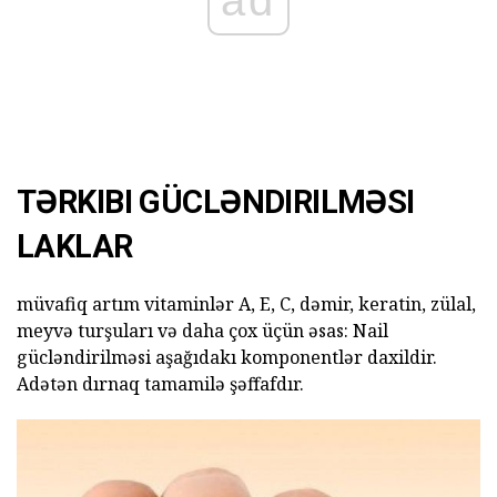
TƏRKIBI GÜCLƏNDIRILMƏSI
LAKLAR
müvafiq artım vitaminlər A, E, C, dəmir, keratin, zülal,
meyvə turşuları və daha çox üçün əsas: Nail
gücləndirilməsi aşağıdakı komponentlər daxildir.
Adətən dırnaq tamamilə şəffafdır.