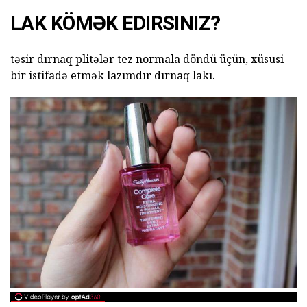
LAK KÖMƏK EDIRSINIZ?
təsir dırnaq plitələr tez normala döndü üçün, xüsusi
bir istifadə etmək lazımdır dırnaq lakı.