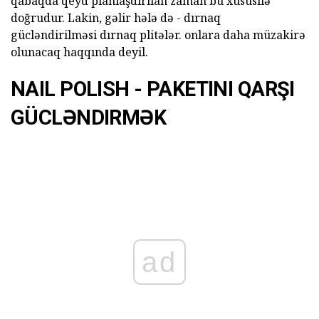
qabaqda qeyd planlaşdırılan zaman bu xüsusilə
doğrudur. Lakin, gəlir hələ də - dırnaq
gücləndirilməsi dırnaq plitələr. onlara daha müzakirə
olunacaq haqqında deyil.
NAIL POLISH - PAKETINI QARŞI
GÜCLƏNDIRMƏK
ad