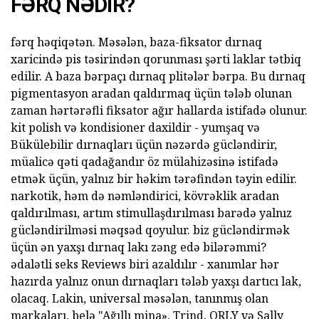
FƏRQ NƏDIR?
fərq həqiqətən. Məsələn, baza-fiksator dırnaq
xaricində pis təsirindən qorunması şərti laklar tətbiq
edilir. A baza bərpaçı dırnaq plitələr bərpa. Bu dırnaq
pigmentasyon aradan qaldırmaq üçün tələb olunan
zaman hərtərəfli fiksator ağır hallarda istifadə olunur.
kit polish və kondisioner daxildir - yumşaq və
Bükülebilir dırnaqları üçün nəzərdə gücləndirir,
müalicə qəti qadağandır öz mülahizəsinə istifadə
etmək üçün, yalnız bir həkim tərəfindən təyin edilir.
narkotik, həm də nəmləndirici, kövrəklik aradan
qaldırılması, artım stimullaşdırılması barədə yalnız
gücləndirilməsi məqsəd qoyulur. biz gücləndirmək
üçün ən yaxşı dırnaq lakı zəng edə bilərəmmi?
ədalətli seks Reviews biri azaldılır - xanımlar hər
hazırda yalnız onun dırnaqları tələb yaxşı dartıcı lak,
olacaq. Lakin, universal məsələn, tanınmış olan
markaları, belə "Ağıllı mina», Trind, ORLY və Sally