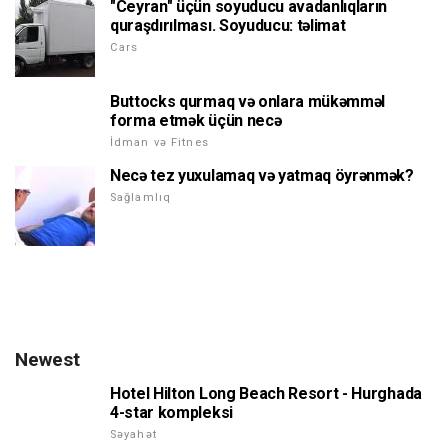
"Ceyran" üçün soyuducu avadanlıqların
quraşdırılması. Soyuducu: təlimat
Cars
Buttocks qurmaq və onlara mükəmməl
forma etmək üçün necə
İdman və Fitnes
Necə tez yuxulamaq və yatmaq öyrənmək?
Sağlamlıq
Newest
Hotel Hilton Long Beach Resort - Hurghada
4-star kompleksi
Səyahət