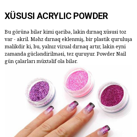
XÜSUSI ACRYLIC POWDER
Bu görünə bilər kimi qəribə, lakin dırnaq xüsusi toz
var - akril. Məhz dırnaq eklenmiş, bir plastik quruluşa
malikdir ki, bu, yalnız vizual dırnaq artır, lakin eyni
zamanda gücləndirilməsi, tez quruyur. Powder Nail
gün çalarları müxtəlif ola bilər.