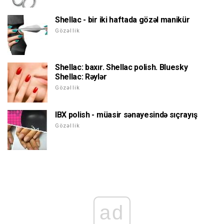
Shellac - bir iki haftada gözəl manikür
Gözəllik
Shellac: baxır. Shellac polish. Bluesky
Shellac: Rəylər
Gözəllik
IBX polish - müasir sənayesində sıçrayış
Gözəllik
ad