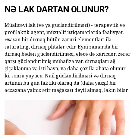
NƏ LAK DARTAN OLUNUR?
Müalicəvi lak (və ya gücləndirilməsi) - terapevtik və
profilaktik agent, müxtəlif istiqamətlərdə fəaliyyət.
Əsasən bir dırnaq bütün zəruri elementləri ilə
saturating, dırnaq plitələr edir. Eyni zamanda bir
dırnaq bədən gücləndirilməsi, eləcə də xaricdən zərər
qarşı gücləndirilmiş mühafizə var. dırnaqları ağ
çiçəklənmə və isti hava, və daha çox ilə əhatə olunur
ki, sonra yuyucu. Nail gücləndirilməsi və dırnaq
artımın bu gün faktiki olaraq da (daha yaxşı) bir
əczaxana yalnız ətir mağazası deyil almaq, lakin bilər.