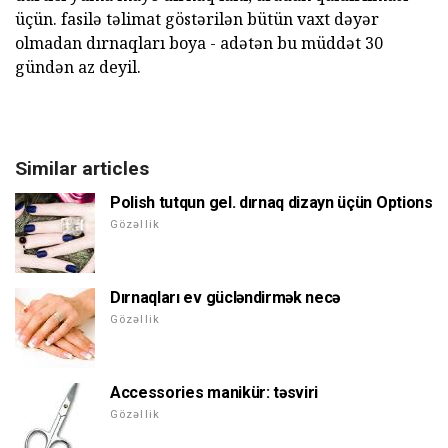
üçün. fasilə təlimat göstərilən bütün vaxt dəyər
olmadan dırnaqları boya - adətən bu müddət 30
gündən az deyil.
Similar articles
Polish tutqun gel. dırnaq dizayn üçün Options
Gözəllik
Dırnaqları ev gücləndirmək necə
Gözəllik
Accessories manikür: təsviri
Gözəllik