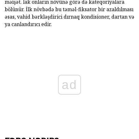
məişət. lak onların növünə görə də kateqoriyalara
bölünür. İlk növbədə bu təməl-fiksator bir azaldılması
əsas, vahid bərkləşdirici dırnaq kondisioner, dartan və
ya canlandırıcı edir.
ad