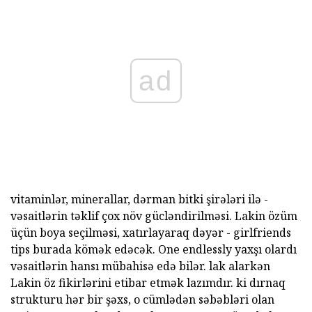
ad
vitaminlər, minerallar, dərman bitki şirələri ilə -
vəsaitlərin təklif çox növ gücləndirilməsi. Lakin özüm
üçün boya seçilməsi, xatırlayaraq dəyər - girlfriends
tips burada kömək edəcək. One endlessly yaxşı olardı
vəsaitlərin hansı mübahisə edə bilər. lak alarkən
Lakin öz fikirlərini etibar etmək lazımdır. ki dırnaq
strukturu hər bir şəxs, o cümlədən səbəbləri olan