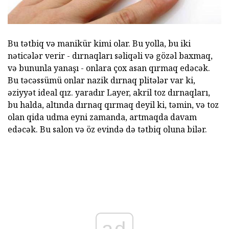
Bu tətbiq və manikür kimi olar. Bu yolla, bu iki
nəticələr verir - dırnaqları səliqəli və gözəl baxmaq,
və bununla yanaşı - onlara çox asan qırmaq edəcək.
Bu təcəssümü onlar nazik dırnaq plitələr var ki,
əziyyət ideal qız. yaradır Layer, akril toz dırnaqları,
bu halda, altında dırnaq qırmaq deyil ki, təmin, və toz
olan qida udma eyni zamanda, artmaqda davam
edəcək. Bu salon və öz evində də tətbiq oluna bilər.
ad