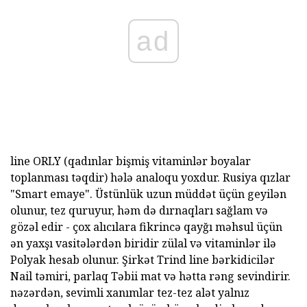
ad
line ORLY (qadınlar bişmiş vitaminlər boyalar
toplanması təqdir) hələ analoqu yoxdur. Rusiya qızlar
"Smart emaye". Üstünlük uzun müddət üçün geyilən
olunur, tez quruyur, həm də dırnaqları sağlam və
gözəl edir - çox alıcılara fikrincə qayğı məhsul üçün
ən yaxşı vasitələrdən biridir zülal və vitaminlər ilə
Polyak hesab olunur. Şirkət Trind line bərkidicilər
Nail təmiri, parlaq Təbii mat və hətta rəng sevindirir.
nəzərdən, sevimli xanımlar tez-tez alət yalnız