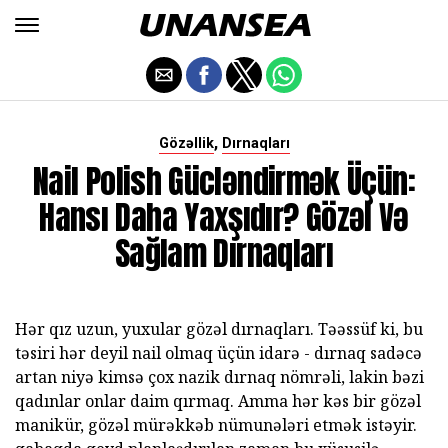
,
Gözəllik
Dırnaqları
Nail Polish Gücləndirmək Üçün:
Hansı Daha Yaxşıdır? Gözəl Və
Sağlam Dırnaqları
Hər qız uzun, yuxular gözəl dırnaqları. Təəssüf ki, bu
təsiri hər deyil nail olmaq üçün idarə - dırnaq sadəcə
artan niyə kimsə çox nazik dırnaq nömrəli, lakin bəzi
qadınlar onlar daim qırmaq. Amma hər kəs bir gözəl
manikür, gözəl mürəkkəb nümunələri etmək istəyir.