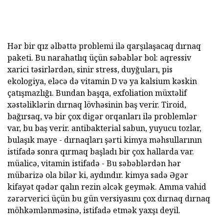
Hər bir qız əlbəttə problemi ilə qarşılaşacaq dırnaq
paketi. Bu narahatlıq üçün səbəblər bol: aqressiv
xarici təsirlərdən, sinir stress, duyğuları, pis
ekologiya, eləcə də vitamin D və ya kalsium kəskin
çatışmazlığı. Bundan başqa, exfoliation müxtəlif
xəstəliklərin dırnaq lövhəsinin baş verir. Tiroid,
bağırsaq, və bir çox digər orqanları ilə problemlər
var, bu baş verir. antibakterial sabun, yuyucu tozlar,
bulaşık maye - dırnaqları şərti kimya məhsullarının
istifadə sonra qırmaq başladı bir çox hallarda var.
müalicə, vitamin istifadə - Bu səbəblərdən hər
mübarizə ola bilər ki, aydındır. kimya sadə Əgər
kifayət qədər qalın rezin əlcək geymək. Amma vahid
zərərverici üçün bu gün versiyasını çox dırnaq dırnaq
möhkəmlənməsinə, istifadə etmək yaxşı deyil.