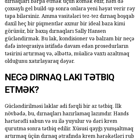
dırnaqları bərpa etmək üçün kömək edir, həm də
çoxsaylı gel build-up sonra onlara yeni həyat verir rəy
tapa bilərsiniz. Amma vasitələri tez-tez dırnaq boşqab
daxil heç bir piqmentlər axmır bir ideal baza kimi
görünür, bir baxış dırnaqları Sally Hansen
gücləndirmək. Bu lak, kondisioner və balzam bir neçə
dəfə inteqrasiya istifadə davam edən prosedurların
təsirini artırmaq və, əlbəttə, müalicə vaxtı azaltmaq
olduğunu xatırlayaraq dəyər.
NECƏ DIRNAQ LAKI TƏTBIQ
ETMƏK?
Gücləndirilməsi laklar adi fərqli bir az tətbiq. İlk
növbədə, bu, dırnaqları hazırlamaq lazımdır. Hands
hərtərəfli sabun və su ilə yuyulur və dəri krem
qurutma sonra tətbiq edilir. Xüsusi qayğı yumşaltmaq
artırmaq üçün dırnaq ətrafında krem hərəkətləri rub