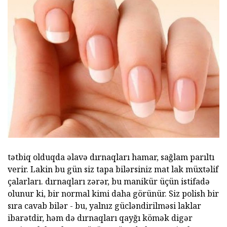
tətbiq olduqda əlavə dırnaqları hamar, sağlam parıltı
verir. Lakin bu gün siz tapa bilərsiniz mat lak müxtəlif
çalarları. dırnaqları zərər, bu manikür üçün istifadə
olunur ki, bir normal kimi daha görünür. Siz polish bir
sıra cavab bilər - bu, yalnız gücləndirilməsi laklar
ibarətdir, həm də dırnaqları qayğı kömək digər