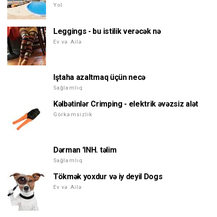
Yol
Leggings - bu istilik verəcək nə
Ev və Ailə
Iştaha azaltmaq üçün necə
Sağlamlıq
Kəlbətinlər Crimping - elektrik əvəzsiz alət
Görkəmsizlik
Dərman 'INH. təlim
Sağlamlıq
Tökmək yoxdur və iy deyil Dogs
Ev və Ailə