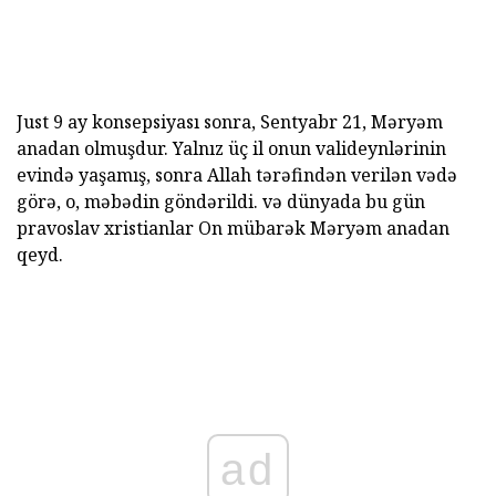
Just 9 ay konsepsiyası sonra, Sentyabr 21, Məryəm
anadan olmuşdur. Yalnız üç il onun valideynlərinin
evində yaşamış, sonra Allah tərəfindən verilən vədə
görə, o, məbədin göndərildi. və dünyada bu gün
pravoslav xristianlar On mübarək Məryəm anadan
qeyd.
ad