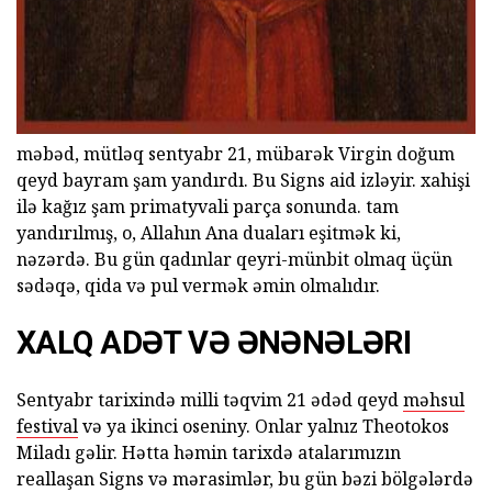
məbəd, mütləq sentyabr 21, mübarək Virgin doğum
qeyd bayram şam yandırdı. Bu Signs aid izləyir. xahişi
ilə kağız şam primatyvali parça sonunda. tam
yandırılmış, o, Allahın Ana duaları eşitmək ki,
nəzərdə. Bu gün qadınlar qeyri-münbit olmaq üçün
sədəqə, qida və pul vermək əmin olmalıdır.
XALQ ADƏT VƏ ƏNƏNƏLƏRI
Sentyabr tarixində milli təqvim 21 ədəd qeyd
məhsul
festival
və ya ikinci oseniny. Onlar yalnız Theotokos
Miladı gəlir. Hətta həmin tarixdə atalarımızın
reallaşan Signs və mərasimlər, bu gün bəzi bölgələrdə