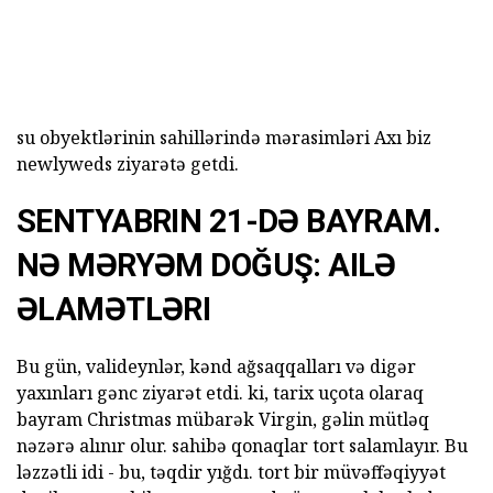
su obyektlərinin sahillərində mərasimləri Axı biz
newlyweds ziyarətə getdi.
SENTYABRIN 21-DƏ BAYRAM.
NƏ MƏRYƏM DOĞUŞ: AILƏ
ƏLAMƏTLƏRI
Bu gün, valideynlər, kənd ağsaqqalları və digər
yaxınları gənc ziyarət etdi. ki, tarix uçota olaraq
bayram Christmas mübarək Virgin, gəlin mütləq
nəzərə alınır olur. sahibə qonaqlar tort salamlayır. Bu
ləzzətli idi - bu, təqdir yığdı. tort bir müvəffəqiyyət