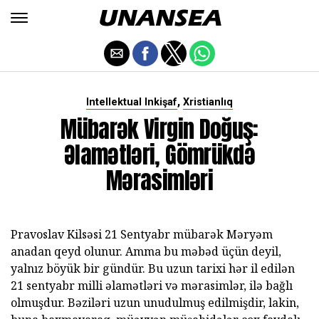
,
Intellektual Inkişaf
Xristianlıq
Mübarək Virgin Doğuş:
Əlamətləri, Gömrükdə
Mərasimləri
Pravoslav Kilsəsi 21 Sentyabr mübarək Məryəm
anadan qeyd olunur. Amma bu məbəd üçün deyil,
yalnız böyük bir gündür. Bu uzun tarixi hər il edilən
21 sentyabr milli əlamətləri və mərasimlər, ilə bağlı
olmuşdur. Bəziləri uzun unudulmuş edilmişdir, lakin,