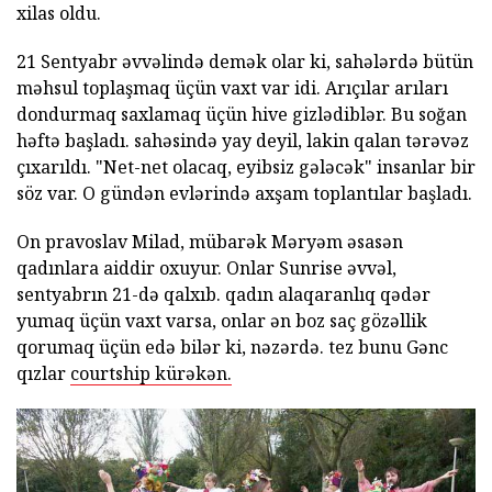
xilas oldu.
21 Sentyabr əvvəlində demək olar ki, sahələrdə bütün
məhsul toplaşmaq üçün vaxt var idi. Arıçılar arıları
dondurmaq saxlamaq üçün hive gizlədiblər. Bu soğan
həftə başladı. sahəsində yay deyil, lakin qalan tərəvəz
çıxarıldı. "Net-net olacaq, eyibsiz gələcək" insanlar bir
söz var. O gündən evlərində axşam toplantılar başladı.
On pravoslav Milad, mübarək Məryəm əsasən
qadınlara aiddir oxuyur. Onlar Sunrise əvvəl,
sentyabrın 21-də qalxıb. qadın alaqaranlıq qədər
yumaq üçün vaxt varsa, onlar ən boz saç gözəllik
qorumaq üçün edə bilər ki, nəzərdə. tez bunu Gənc
qızlar
courtship kürəkən.