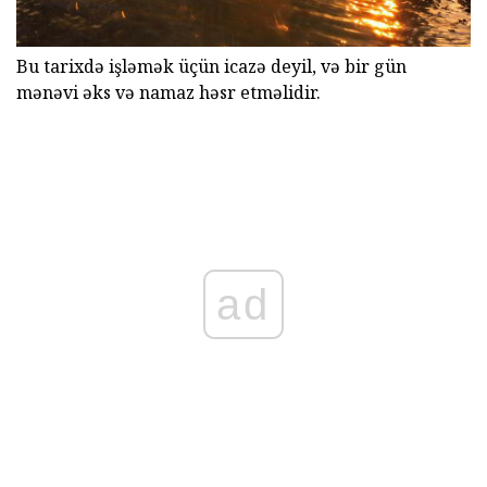
Bu tarixdə işləmək üçün icazə deyil, və bir gün
mənəvi əks və namaz həsr etməlidir.
ad