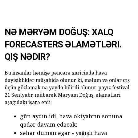
NƏ MƏRYƏM DOĞUŞ: XALQ
FORECASTERS ƏLAMƏTLƏRI.
QIŞ NƏDIR?
Bu insanlar həmişə pəncərə xaricində hava
dəyişikliklər müşahidə olunur ki, məlum və onlar qış
üçün gözləmək nə yayda bilirdi olunur. payız festival
21 Sentyabr, mübarək Məryəm Doğuş, əlamətləri
aşağıdakı işarə etdi:
gün aydın idi, hava oktyabrın sonuna
qədər davam edəcək;
səhər duman əgər - yağışlı hava