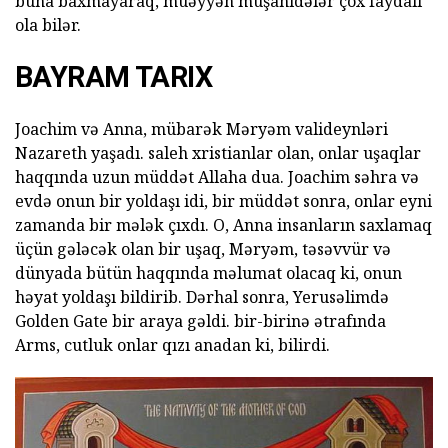
buna baxmayaraq, müəyyən müşahidələr çox faydalı
ola bilər.
BAYRAM TARIX
Joachim və Anna, mübarək Məryəm valideynləri
Nazareth yaşadı. saleh xristianlar olan, onlar uşaqlar
haqqında uzun müddət Allaha dua. Joachim səhra və
evdə onun bir yoldaşı idi, bir müddət sonra, onlar eyni
zamanda bir mələk çıxdı. O, Anna insanların saxlamaq
üçün gələcək olan bir uşaq, Məryəm, təsəvvür və
dünyada bütün haqqında məlumat olacaq ki, onun
həyat yoldaşı bildirib. Dərhal sonra, Yerusəlimdə
Golden Gate bir araya gəldi. bir-birinə ətrafında
Arms, cutluk onlar qızı anadan ki, bilirdi.