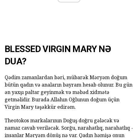
BLESSED VIRGIN MARY NƏ
DUA?
Qədim zamanlardan bəri, mübarək Məryəm doğum
bütün qadın və anaların bayram hesab olunur. Bu gün
ən yaxşı paltar geyinmək və məbəd xidmətə
getməlidir. Burada Allahın Oğlunun doğum üçün
Virgin Mary təşəkkür edirəm.
Theotokos markalarının Doğuş doğru gələcək və
namaz cavab veriləcək. Sorğu, narahatlıq, narahatlıq -
insanlar Məryəm dönüş nə var. Qadın həmişə onun