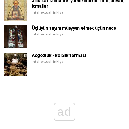
Xilaskar Monastery Andronicus: foto, ünvan,
icmallar
Intellektual inkişaf
Üçlüyün sayını müəyyən etmək üçün necə
Intellektual inkişaf
Acgözlük - köləlik forması
Intellektual inkişaf
ad