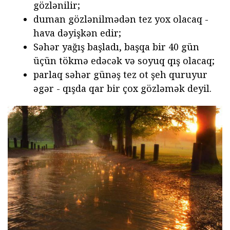
gözlənilir;
duman gözlənilmədən tez yox olacaq -
hava dəyişkən edir;
Səhər yağış başladı, başqa bir 40 gün
üçün tökmə edəcək və soyuq qış olacaq;
parlaq səhər günəş tez ot şeh quruyur
əgər - qışda qar bir çox gözləmək deyil.