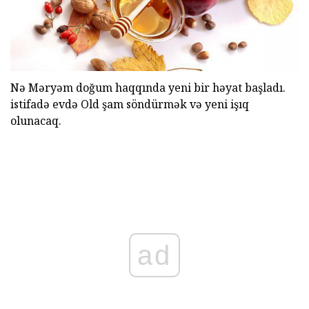
Nə Məryəm doğum haqqında yeni bir həyat başladı.
istifadə evdə Old şam söndürmək və yeni işıq
olunacaq.
ad