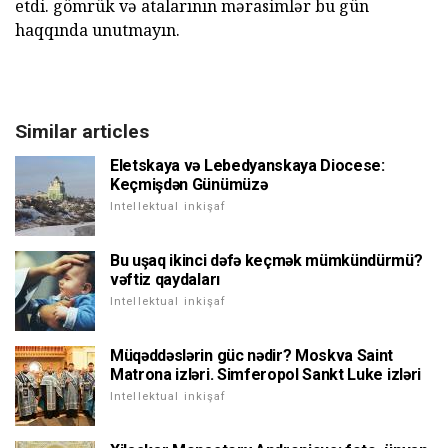
etdi. gömrük və atalarının mərasimlər bu gün
haqqında unutmayın.
Similar articles
Eletskaya və Lebedyanskaya Diocese:
Keçmişdən Günümüzə
Intellektual inkişaf
Bu uşaq ikinci dəfə keçmək mümkündürmü?
vəftiz qaydaları
Intellektual inkişaf
Müqəddəslərin güc nədir? Moskva Saint
Matrona izləri. Simferopol Sankt Luke izləri
Intellektual inkişaf