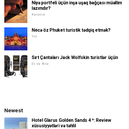
Niyə portfeli üçün inşa uşaq bağçası müəllim
lazımdır?
Karyera
Necə öz Phuket turistik tədqiq etmək?
Yol
Sırt Çantaları Jack Wolfskin turistlər üçün
Ev və Ailə
Newest
Hotel Glarus Golden Sands 4 *: Review
xüsusiyyətləri və təhlil