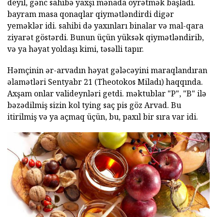
deyil, gənc sahibə yaxşı mənada öyrətmək başladı.
bayram masa qonaqlar qiymətləndirdi digər
yeməklər idi. sahibi də yaxınları binalar və mal-qara
ziyarət göstərdi. Bunun üçün yüksək qiymətləndirib,
və ya həyat yoldaşı kimi, təsəlli tapır.
Həmçinin ər-arvadın həyat gələcəyini maraqlandıran
əlamətləri Sentyabr 21 (Theotokos Miladı) haqqında.
Axşam onlar valideynləri getdi. məktublar "P", "B" ilə
bəzədilmiş sizin kol tying saç pis göz Arvad. Bu
itirilmiş və ya açmaq üçün, bu, paxıl bir sıra var idi.