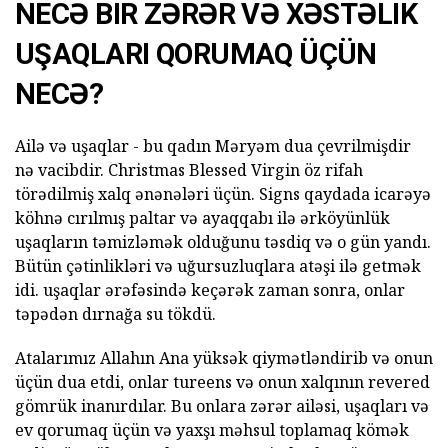
NECƏ BIR ZƏRƏR VƏ XƏSTƏLIK
UŞAQLARI QORUMAQ ÜÇÜN
NECƏ?
Ailə və uşaqlar - bu qadın Məryəm dua çevrilmişdir
nə vacibdir. Christmas Blessed Virgin öz rifah
törədilmiş xalq ənənələri üçün. Signs qaydada icarəyə
köhnə cırılmış paltar və ayaqqabı ilə ərköyünlük
uşaqların təmizləmək olduğunu təsdiq və o gün yandı.
Bütün çətinlikləri və uğursuzluqlara atəşi ilə getmək
idi. uşaqlar ərəfəsində keçərək zaman sonra, onlar
təpədən dırnağa su tökdü.
Atalarımız Allahın Ana yüksək qiymətləndirib və onun
üçün dua etdi, onlar tureens və onun xalqının revered
gömrük inanırdılar. Bu onlara zərər ailəsi, uşaqları və
ev qorumaq üçün və yaxşı məhsul toplamaq kömək