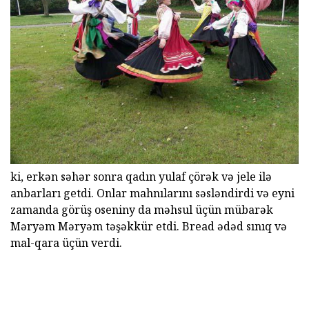
ki, erkən səhər sonra qadın yulaf çörək və jele ilə
anbarları getdi. Onlar mahnılarını səsləndirdi və eyni
zamanda görüş oseniny da məhsul üçün mübarək
Məryəm Məryəm təşəkkür etdi. Bread ədəd sınıq və
mal-qara üçün verdi.