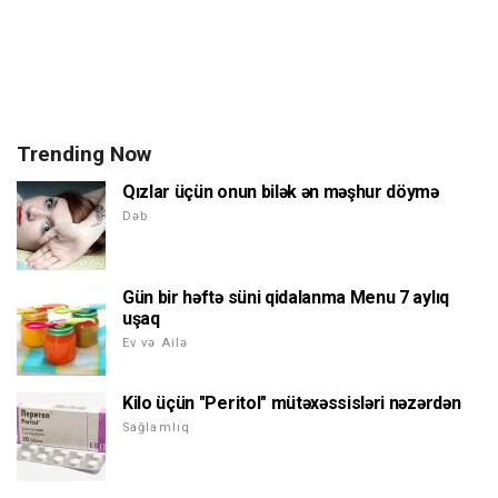
Trending Now
Qızlar üçün onun bilək ən məşhur döymə
Dəb
Gün bir həftə süni qidalanma Menu 7 aylıq
uşaq
Ev və Ailə
Kilo üçün "Peritol" mütəxəssisləri nəzərdən
Sağlamlıq