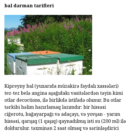
bal dərman tarifleri
Kipreyny bal (yuxarıda müzakirə faydalı xassələri)
tez-tez belə angina aşağıdakı vasitələrdən təyin kimi
otlar decoctions, ilə birlikdə istifadə olunur. Bu otlar
tərkibi həlim hazırlamaq lazımdır: bir hissəsi
ciğerotu, bağayarpağı və adaçayı, və yovşan - yarım
hissəsi, qarışıq (1 qaşıq) qaynadılmış isti su (200 ml) ilə
doldurulur. təxminən 2 saat olmaq və sərinləşdirici