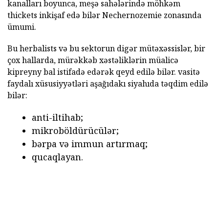
kanalları boyunca, meşə sahələrində möhkəm
thickets inkişaf edə bilər Nechernozemie zonasında
ümumi.
Bu herbalists və bu sektorun digər mütəxəssislər, bir
çox hallarda, mürəkkəb xəstəliklərin müalicə
kipreyny bal istifadə edərək qeyd edilə bilər. vasitə
faydalı xüsusiyyətləri aşağıdakı siyahıda təqdim edilə
bilər:
anti-iltihab;
mikroböldürücülər;
bərpa və immun artırmaq;
qucaqlayan.