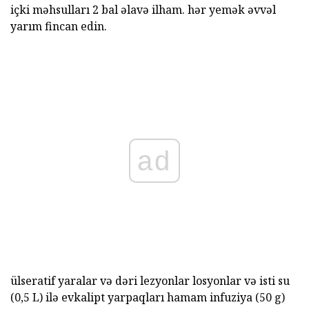
içki məhsulları 2 bal əlavə ilham. hər yemək əvvəl
yarım fincan edin.
ad
ülseratif yaralar və dəri lezyonlar losyonlar və isti su
(0,5 L) ilə evkalipt yarpaqları hamam infuziya (50 g)