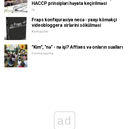
HACCP prinsipləri həyata keçirilməsi
Iş
Fraps konfiqurasiya necə - yaxşı köməkçi
videobloggera sirlərini sökülməsi
Kompüter
"Kim", "nə" - nə işi? Affixes və onların sualları
Formalaşma
ad