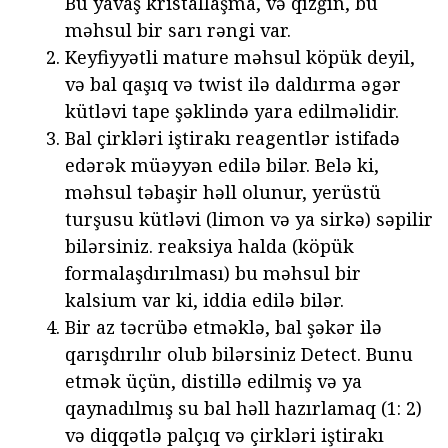
Bu yavaş kristallaşma, və qızğın, bu
məhsul bir sarı rəngi var.
Keyfiyyətli mature məhsul köpük deyil,
və bal qaşıq və twist ilə daldırma əgər
kütləvi tape şəklində yara edilməlidir.
Bal çirkləri iştirakı reagentlər istifadə
edərək müəyyən edilə bilər. Belə ki,
məhsul təbaşir həll olunur, yerüstü
turşusu kütləvi (limon və ya sirkə) səpilir
bilərsiniz. reaksiya halda (köpük
formalaşdırılması) bu məhsul bir
kalsium var ki, iddia edilə bilər.
Bir az təcrübə etməklə, bal şəkər ilə
qarışdırılır olub bilərsiniz Detect. Bunu
etmək üçün, distillə edilmiş və ya
qaynadılmış su bal həll hazırlamaq (1: 2)
və diqqətlə palçıq və çirkləri iştirakı