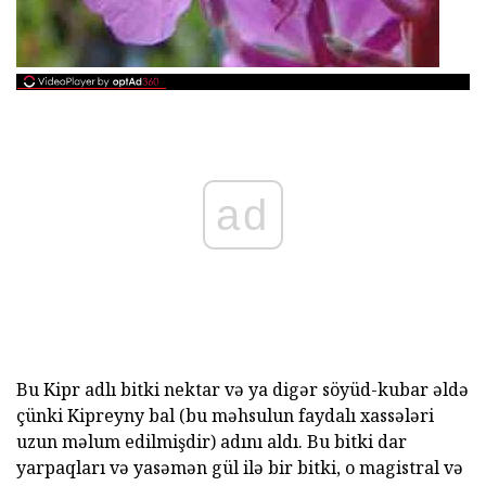
ad
Bu Kipr adlı bitki nektar və ya digər söyüd-kubar əldə
çünki Kipreyny bal (bu məhsulun faydalı xassələri
uzun məlum edilmişdir) adını aldı. Bu bitki dar
yarpaqları və yasəmən gül ilə bir bitki, o magistral və