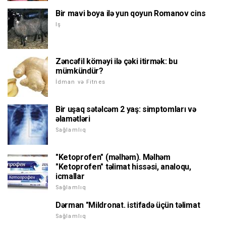
Bir mavi boya ilə yun qoyun Romanov cins
Iş
Zəncəfil köməyi ilə çəki itirmək: bu
mümkündür?
İdman və Fitnes
Bir uşaq sətəlcəm 2 yaş: simptomları və
əlamətləri
Sağlamlıq
"Ketoprofen" (məlhəm). Məlhəm
"Ketoprofen" təlimat hissəsi, analoqu,
icmallar
Sağlamlıq
Dərman "Mildronat. istifadə üçün təlimat
Sağlamlıq