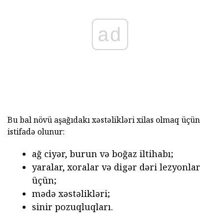
ad
Bu bal növü aşağıdakı xəstəlikləri xilas olmaq üçün
istifadə olunur:
ağ ciyər, burun və boğaz iltihabı;
yaralar, xoralar və digər dəri lezyonlar
üçün;
mədə xəstəlikləri;
sinir pozuqluqları.