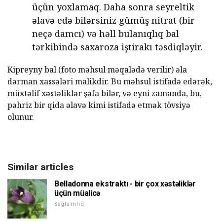
üçün yoxlamaq. Daha sonra seyreltik
əlavə edə bilərsiniz gümüş nitrat (bir
neçə damcı) və həll bulanıqlıq bal
tərkibində saxaroza iştirakı təsdiqləyir.
Kipreyny bal (foto məhsul məqalədə verilir) əla
dərman xassələri malikdir. Bu məhsul istifadə edərək,
müxtəlif xəstəliklər şəfa bilər, və eyni zamanda, bu,
pəhriz bir qida əlavə kimi istifadə etmək tövsiyə
olunur.
Similar articles
Belladonna ekstraktı - bir çox xəstəliklər
üçün müalicə
Sağlamlıq