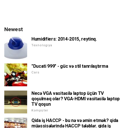
Newest
Humidifiers: 2014-2015, reytinq.
Texnologiya
"Ducati 999" - güc və stil tanrılaştırma
Cars
Necə VGA vasitəsilə laptop üçün TV
qoşulmaq olar? VGA-HDMI vasitəsilə laptop
TV qoşun
Kompüter
Qida iş HACCP - bu nə və əmin etmək? qida
müəssisələrində HACCP tələblər. qida iş