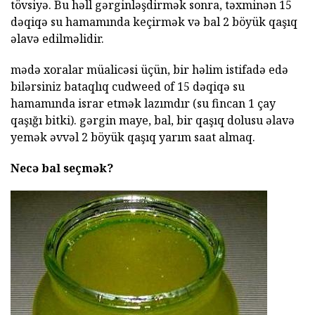
tövsiyə. Bu həll gərginləşdirmək sonra, təxminən 15
dəqiqə su hamamında keçirmək və bal 2 böyük qaşıq
əlavə edilməlidir.
mədə xoralar müalicəsi üçün, bir həlim istifadə edə
bilərsiniz bataqlıq cudweed of 15 dəqiqə su
hamamında israr etmək lazımdır (su fincan 1 çay
qaşığı bitki). gərgin maye, bal, bir qaşıq dolusu əlavə
yemək əvvəl 2 böyük qaşıq yarım saat almaq.
Necə bal seçmək?