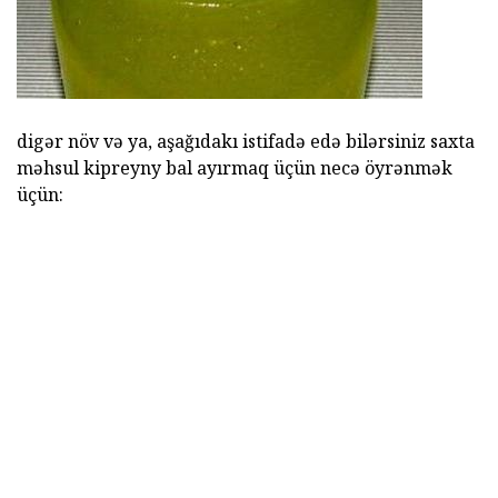
digər növ və ya, aşağıdakı istifadə edə bilərsiniz saxta
məhsul kipreyny bal ayırmaq üçün necə öyrənmək
üçün: