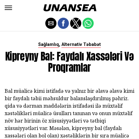
,
Sağlamlıq
Alternativ Təbabət
Kipreyny Bal: Faydalı Xassələri Və
Proqramlar
Bal müalicə kimi istifadə və yalnız bir əlavə əlavə kimi
bir faydalı təbii məhsuldur balanslaşdırılmış pəhriz.
qida və dərman maddələrin istifadəsi ilə müxtəlif
xəstəlikləri müalicə üsulları tanınan və onun müxtəlif
növ hər birinin öz xüsusiyyətləri və tətbiqi
xüsusiyyətləri var. Məsələn, kipreyny bal (faydalı
xassələri olan bol olan) xəstəliklərin bir sıra müalicə