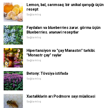
Lemon, bal, sarımsaq: bir unikal qarışığı üçün
resept
Sağlamlıq
Faydaları və blueberries zərər. görmə üçün
Blueberries. ənənəvi reseptlər
Sağlamlıq
Hipertansiyon və "çay Manastırı" tərkibi.
"Monastr çay" rəylər
Sağlamlıq
Betony: Tövsiyə istifadə
Sağlamlıq
Xəstəliklərin arı Podmore sayı müalicəsi
Sağlamlıq