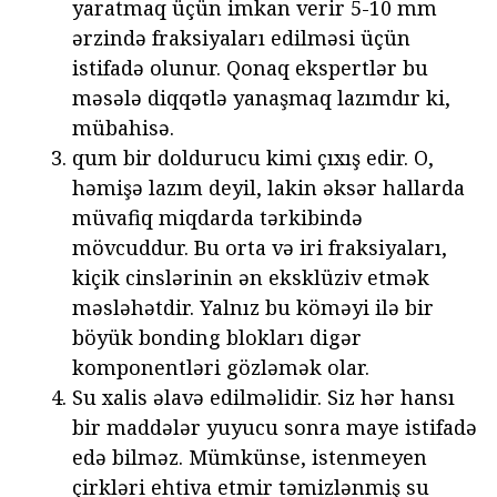
yaratmaq üçün imkan verir 5-10 mm
ərzində fraksiyaları edilməsi üçün
istifadə olunur. Qonaq ekspertlər bu
məsələ diqqətlə yanaşmaq lazımdır ki,
mübahisə.
qum bir doldurucu kimi çıxış edir. O,
həmişə lazım deyil, lakin əksər hallarda
müvafiq miqdarda tərkibində
mövcuddur. Bu orta və iri fraksiyaları,
kiçik cinslərinin ən eksklüziv etmək
məsləhətdir. Yalnız bu köməyi ilə bir
böyük bonding blokları digər
komponentləri gözləmək olar.
Su xalis əlavə edilməlidir. Siz hər hansı
bir maddələr yuyucu sonra maye istifadə
edə bilməz. Mümkünse, istenmeyen
çirkləri ehtiva etmir təmizlənmiş su