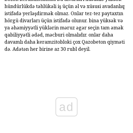
hündürlükdə təhlükəli iş üçün əl və xüsusi avadanlıq
istifadə yerləşdirmək olmaz. Onlar tez-tez paytaxtın
hörgü divarları üçün istifadə olunur. bina yüksək və
ya əhəmiyyətli yüklərin məruz əgər seçin tam əmək
qabiliyyətli ədəd, məcburi olmalıdır. onlar daha
davamlı daha keramzitobloki çox Qazobeton qiyməti
də. Adətən her birine az 30 rubl deyil.
ad