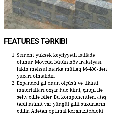
FEATURES TƏRKIBI
Sement yüksək keyfiyyətli istifadə
olunur. Mövcud bütün növ fraksiyası
lakin məhsul marka mütləq M-400-dən
yuxarı olmalıdır.
Expanded gil onun ölçüsü və tikinti
materialları oxşar hue kimi, çınqıl ilə
səhv edilə bilər. Bu komponentləri atəş
təbii mühit var yüngül gilli süxurların
edilir. Adətən optimal keramzitobloki