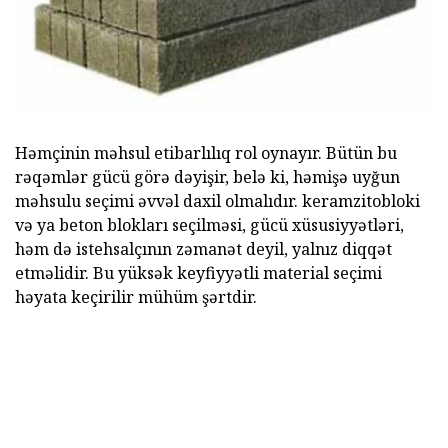
Həmçinin məhsul etibarlılıq rol oynayır. Bütün bu
rəqəmlər gücü görə dəyişir, belə ki, həmişə uyğun
məhsulu seçimi əvvəl daxil olmalıdır. keramzitobloki
və ya beton blokları seçilməsi, gücü xüsusiyyətləri,
həm də istehsalçının zəmanət deyil, yalnız diqqət
etməlidir. Bu yüksək keyfiyyətli material seçimi
həyata keçirilir mühüm şərtdir.