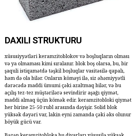
DAXILI STRUKTURU
xüsusiyyətləri keramzitoblokov və boşluqların olması
və ya olmaması kimi sıralanır. blok boş olarsa, bu, bir
şaquli istiqamətdə təşkil boşluqlar vasitəsilə qapalı,
həm də ola bilər. Onların köməyi ilə, siz əhəmiyyətli
dərəcədə maddi ümumi çəki azaltmaq bilər, və bu
açılış tez-tez müştərilərə sevindirir aşağı qiymət,
maddi almaq üçün kömək edir. keramzitobloki qiymət
her birine 25-50 rubl arasında dəyişir. Solid blok
yüksək dəyəri var, lakin eyni zamanda çəki əks olunur
böyük gücü var.
Bəzən keramzitobloka bu divarları xüsusilə yüksək