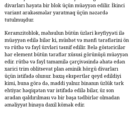
divarları həyata bir blok üçün müəyyən edilir. İkinci
variant arakəsmələr yaratmaq üçün nəzərdə
tutulmuşdur.
Keramzitoblok, məhsulun bütün üzləri keyfiyyəti ilə
müəyyən edilə bilər ki, müsbət və mənfi tərəflərini ön
və rütbə və fayl üzvləri təsnif edilir. Belə göstəricilər
hər element bütün tərəflər xüsusi görünüşü müəyyən
edir. rütbə və fayl tamamilə çərçivəsində əhatə edən
xarici trim oblitsevat plan əminik hörgü divarları
üçün istifadə olunur. baxış ekspertlər qeyd edildiyi
kimi, buna görə də, maddi yalnız binanın üzlük tərk
ehtiyac həqiqətən var istifadə edilə bilər, üz son
aradan qaldırılması və bir başa tədbirlər olmadan
əməliyyat binaya daxil kömək edir.