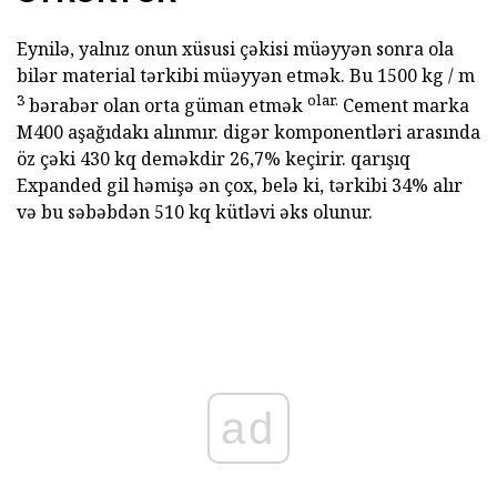
Eynilə, yalnız onun xüsusi çəkisi müəyyən sonra ola
bilər material tərkibi müəyyən etmək. Bu 1500 kg / m
3
olar.
bərabər olan orta güman etmək
Cement marka
M400 aşağıdakı alınmır. digər komponentləri arasında
öz çəki 430 kq deməkdir 26,7% keçirir. qarışıq
Expanded gil həmişə ən çox, belə ki, tərkibi 34% alır
və bu səbəbdən 510 kq kütləvi əks olunur.
ad