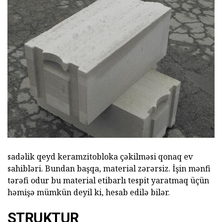
sadəlik qeyd keramzitobloka çəkilməsi qonaq ev
sahibləri. Bundan başqa, material zərərsiz. İşin mənfi
tərəfi odur bu material etibarlı tespit yaratmaq üçün
həmişə mümkün deyil ki, hesab edilə bilər.
STRUKTUR