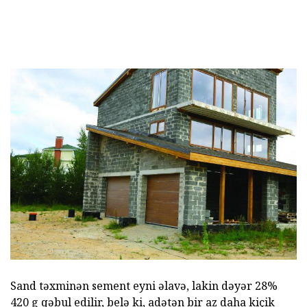
Sand təxminən sement eyni əlavə, lakin dəyər 28%
420 g qəbul edilir, belə ki, adətən bir az daha kiçik