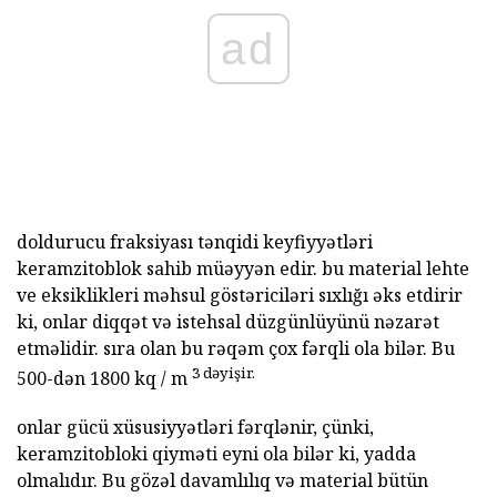
ad
doldurucu fraksiyası tənqidi keyfiyyətləri
keramzitoblok sahib müəyyən edir. bu material lehte
ve eksiklikleri məhsul göstəriciləri sıxlığı əks etdirir
ki, onlar diqqət və istehsal düzgünlüyünü nəzarət
etməlidir. sıra olan bu rəqəm çox fərqli ola bilər. Bu
3 dəyişir.
500-dən 1800 kq / m
onlar gücü xüsusiyyətləri fərqlənir, çünki,
keramzitobloki qiyməti eyni ola bilər ki, yadda
olmalıdır. Bu gözəl davamlılıq və material bütün