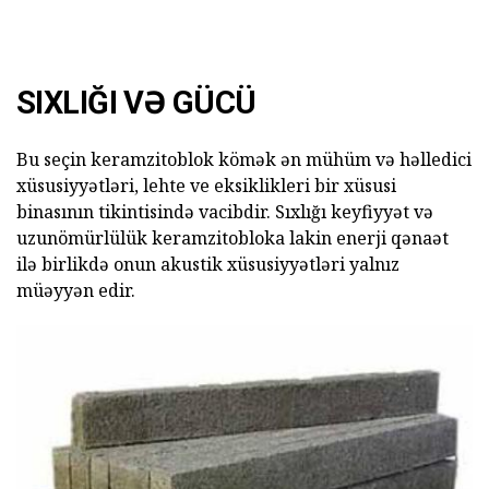
SIXLIĞI VƏ GÜCÜ
Bu seçin keramzitoblok kömək ən mühüm və həlledici
xüsusiyyətləri, lehte ve eksiklikleri bir xüsusi
binasının tikintisində vacibdir. Sıxlığı keyfiyyət və
uzunömürlülük keramzitobloka lakin enerji qənaət
ilə birlikdə onun akustik xüsusiyyətləri yalnız
müəyyən edir.