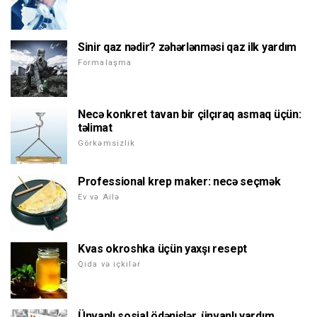
Sinir qaz nədir? zəhərlənməsi qaz ilk yardım
Formalaşma
Necə konkret tavan bir çilçıraq asmaq üçün:
təlimat
Görkəmsizlik
Professional krep maker: necə seçmək
Ev və Ailə
Kvas okroshka üçün yaxşı resept
Qida və içkilər
Ünvanlı sosial ödənişlər. ünvanlı yardım