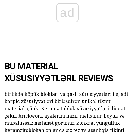
ad
BU MATERIAL
XÜSUSIYYƏTLƏRI. REVIEWS
birlikdə köpük blokları və qazlı xüsusiyyətləri ilə, adi
kərpic xüsusiyyətləri birləşdirən unikal tikinti
material, çünki Keramzitoblok xüsusiyyətləri diqqət
çəkir. brickwork ayələrini hazır məhsulun böyük və
mübahisəsiz mətanət görünür. konkret yüngüllük
keramzitoblokah onlar da siz tez və asanlıqla tikinti