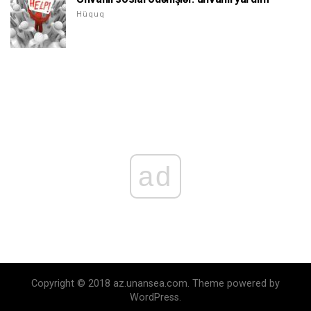
Hüquq
ad
Copyright © 2018 az.unansea.com. Theme powered by
WordPress.