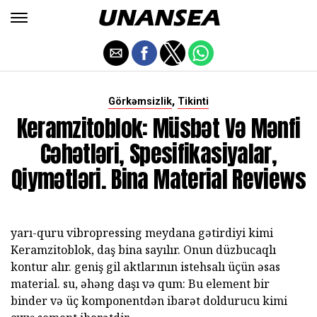
,
Görkəmsizlik
Tikinti
Keramzitoblok: Müsbət Və Mənfi
Cəhətləri, Spesifikasiyalar,
Qiymətləri. Bina Material Reviews
yarı-quru vibropressing meydana gətirdiyi kimi
Keramzitoblok, daş bina sayılır. Onun düzbucaqlı
kontur alır. geniş gil aktlarının istehsalı üçün əsas
material. su, əhəng daşı və qum: Bu element bir
binder və üç komponentdən ibarət doldurucu kimi