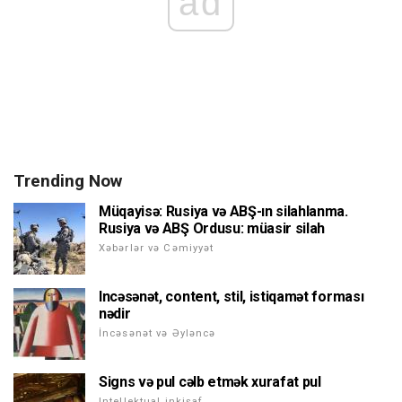
ad
Trending Now
Müqayisə: Rusiya və ABŞ-ın silahlanma.
Rusiya və ABŞ Ordusu: müasir silah
Xəbərlər və Cəmiyyət
Incəsənət, content, stil, istiqamət forması
nədir
İncəsənət və Əyləncə
Signs və pul cəlb etmək xurafat pul
Intellektual inkişaf