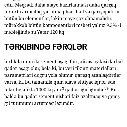
edir. Məqsədi daha maye hazırlanması daha qarışıq
bir orta ardıcıllıq yaratmaq bəri həll və qarışıq idi su,
bütün bu elementlər, lakin maye çox olmamalıdır.
mürəkkəb bütün komponentləri nisbəti yalnız 9.3% -i
məbləğində su Yetər 120 kq.
TƏRKIBINDƏ FƏRQLƏR
birlikdə qum ilə sement aşağı faiz, xüsusi çəkisi dərhal
qədər aşağı olur, belə ki, bu veri tikinti materialları
parametrləri doğru yola olunur. qarışıq asanlaşdırdıq
varsa, ki, bu tamamilə qum əlavə ehtiyac iqnor edə
3
və.
bilər beləliklə 1000 kq / m
qədər ağırlığında
Bu
halda bu qədər sement nisbəti faiz azaltmaq və geniş
gil tutumunu artırmaq lazımdır.