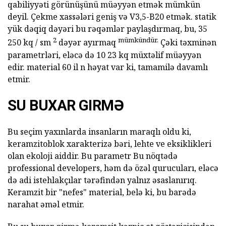
qabiliyyəti görünüşünü müəyyən etmək mümkün
deyil. Çekme xassələri geniş və V3,5-B20 etmək. statik
yük dəqiq dəyəri bu rəqəmlər paylaşdırmaq, bu, 35
2
mümkündür.
250 kq / sm
dəyər ayırmaq
Çəki təxminən
parametrləri, eləcə də 10 23 kq müxtəlif müəyyən
edir. material 60 il n həyat var ki, tamamilə davamlı
etmir.
SU BUXAR GIRMƏ
Bu seçim yaxınlarda insanların maraqlı oldu ki,
keramzitoblok xarakterizə bəri, lehte ve eksiklikleri
olan ekoloji aiddir. Bu parametr Bu nöqtədə
professional developers, həm də özəl qurucuları, eləcə
də adi istehlakçılar tərəfindən yalnız əsaslanırıq.
Keramzit bir "nefes" material, belə ki, bu barədə
narahat əməl etmir.