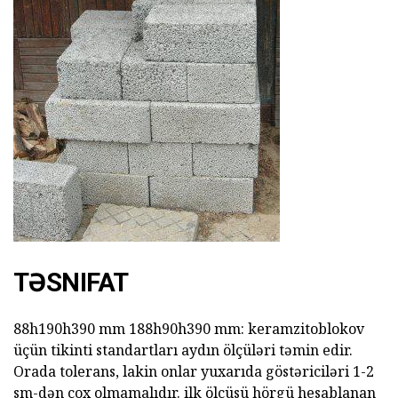
TƏSNIFAT
88h190h390 mm 188h90h390 mm: keramzitoblokov
üçün tikinti standartları aydın ölçüləri təmin edir.
Orada tolerans, lakin onlar yuxarıda göstəriciləri 1-2
sm-dən çox olmamalıdır. ilk ölçüsü hörgü hesablanan