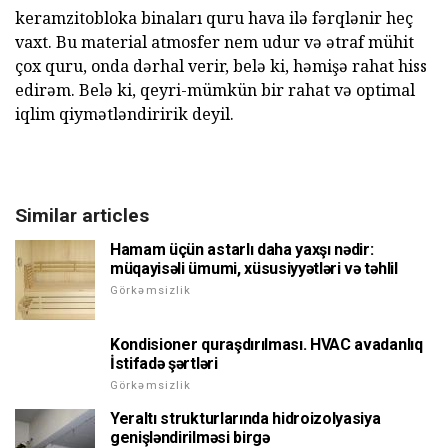
keramzitobloka binaları quru hava ilə fərqlənir heç
vaxt. Bu material atmosfer nem udur və ətraf mühit
çox quru, onda dərhal verir, belə ki, həmişə rahat hiss
edirəm. Belə ki, qeyri-mümkün bir rahat və optimal
iqlim qiymətləndiririk deyil.
Similar articles
Hamam üçün astarlı daha yaxşı nədir:
müqayisəli ümumi, xüsusiyyətləri və təhlil
Görkəmsizlik
Kondisioner quraşdırılması. HVAC avadanlıq
İstifadə şərtləri
Görkəmsizlik
Yeraltı strukturlarında hidroizolyasiya
genişləndirilməsi birgə