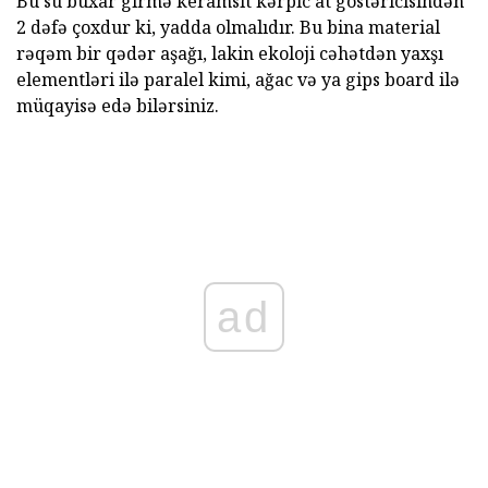
Bu su buxar girmə keramsit kərpic at göstəricisindən
2 dəfə çoxdur ki, yadda olmalıdır. Bu bina material
rəqəm bir qədər aşağı, lakin ekoloji cəhətdən yaxşı
elementləri ilə paralel kimi, ağac və ya gips board ilə
müqayisə edə bilərsiniz.
ad