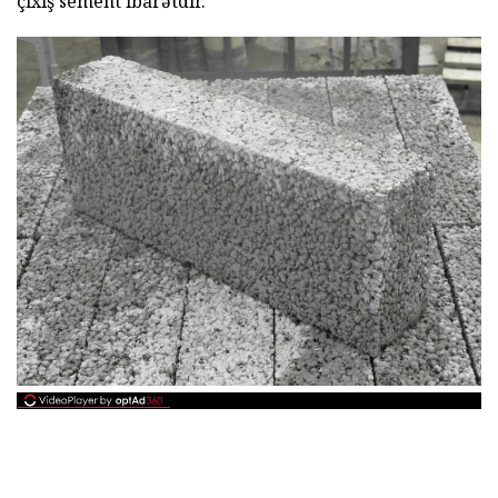
çıxış sement ibarətdir.