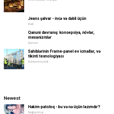
Jeans şalvar - incə və dəbli üçün
Dəb
Qanuni davranış: konsepsiya, növlər,
mexanizmlər
Qanun
Sahiblərinin Frame-panel ev icmallar, və
tikinti texnologiyası
Görkəmsizlik
Newest
Həkim-patoloq - bu və nə üçün lazımdır?
Sağlamlıq