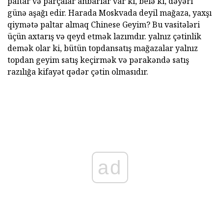
paltar və parçalar anbarlar var ki, belə ki, dəyəri
günə aşağı edir. Harada Moskvada deyil mağaza, yaxşı
qiymətə paltar almaq Chinese Geyim? Bu vasitələri
üçün axtarış və qeyd etmək lazımdır. yalnız çətinlik
demək olar ki, bütün topdansatış mağazalar yalnız
topdan geyim satış keçirmək və pərakəndə satış
razılığa kifayət qədər çətin olmasıdır.
ad