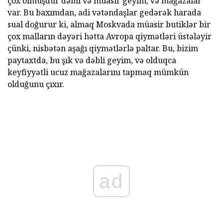
çox olmuşdur dəbli və müasir geyim, və mağazalar
var. Bu baxımdan, adi vətəndaşlar gedərək harada
sual doğurur ki, almaq Moskvada müasir butiklər bir
çox malların dəyəri hətta Avropa qiymətləri üstələyir
çünki, nisbətən aşağı qiymətlərlə paltar. Bu, bizim
paytaxtda, bu şık və dəbli geyim, və olduqca
keyfiyyətli ucuz mağazalarını tapmaq mümkün
olduğunu çıxır.
ad