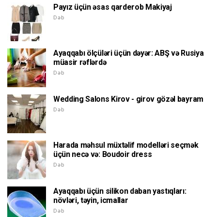
Payız üçün əsas qarderob Makiyaj
Dəb
Ayaqqabı ölçüləri üçün dəyər: ABŞ və Rusiya
müasir rəflərdə
Dəb
Wedding Salons Kirov - girov gözəl bayram
Dəb
Harada məhsul müxtəlif modelləri seçmək
üçün necə və: Boudoir dress
Dəb
Ayaqqabı üçün silikon daban yastıqları:
növləri, təyin, icmallar
Dəb