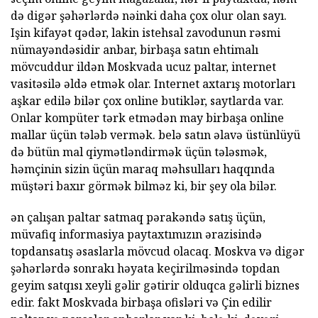
də digər şəhərlərdə nəinki daha çox olur olan sayı.
Işin kifayət qədər, lakin istehsal zavodunun rəsmi
nümayəndəsidir anbar, birbaşa satın ehtimalı
mövcuddur ildən Moskvada ucuz paltar, internet
vasitəsilə əldə etmək olar. Internet axtarış motorları
aşkar edilə bilər çox online butiklər, saytlarda var.
Onlar kompüter tərk etmədən may birbaşa online
mallar üçün tələb vermək. belə satın əlavə üstünlüyü
də bütün mal qiymətləndirmək üçün tələsmək,
həmçinin sizin üçün maraq məhsulları haqqında
müştəri baxır görmək bilməz ki, bir şey ola bilər.
ən çalışan paltar satmaq pərakəndə satış üçün,
müvafiq informasiya paytaxtımızın ərazisində
topdansatış əsaslarla mövcud olacaq. Moskva və digər
şəhərlərdə sonrakı həyata keçirilməsində topdan
geyim satqısı xeyli gəlir gətirir olduqca gəlirli biznes
edir. fakt Moskvada birbaşa ofisləri və Çin edilir