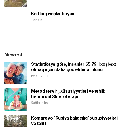
Knitting iynələr boyun
Tərlan
Newest
Statistikaya görə, insanlar 65 79 il xoşbəxt
olmaq üçün daha çox ehtimal olunur
Ev və Ailə
Metod təsviri, xüsusiyyətləri və təhlil:
hemoroid Skleroterapi
Sağlamlıq
Komarovo "Rusiya balıqçılıq" xüsusiyyətləri
və təhlil