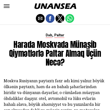
,
Dəb
Paltar
Harada Moskvada Münasib
Qiymətlərlə Paltar Almaq Üçün
Necə?
Moskva Rusiyanın paytaxtı fəxr adı kimi yalnız böyük
ölkənin paytaxtı, həm də ən bahalı şəhərlərindən
biridir və dünyanın dəyərlər, o cümlədən müəyyən
öhdəliklər daşıyır. otel, avtomobil və lüks evlərin
bahalı əlavə, böyük əhəmiyyət və bu yaxınlarda bir