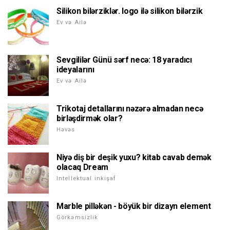
Silikon bilərziklər. logo ilə silikon bilərzik
Ev və Ailə
Sevgililər Günü sərf necə: 18 yaradıcı
ideyalarını
Ev və Ailə
Trikotaj detallarını nəzərə almadan necə
birləşdirmək olar?
Həvəs
Niyə diş bir deşik yuxu? kitab cavab demək
olacaq Dream
Intellektual inkişaf
Marble pilləkən - böyük bir dizayn element
Görkəmsizlik