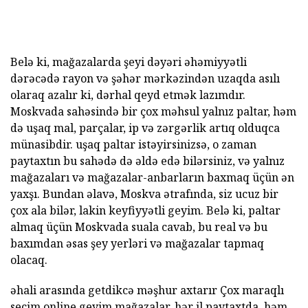
Belə ki, mağazalarda şeyi dəyəri əhəmiyyətli
dərəcədə rayon və şəhər mərkəzindən uzaqda asılı
olaraq azalır ki, dərhal qeyd etmək lazımdır.
Moskvada sahəsində bir çox məhsul yalnız paltar, həm
də uşaq mal, parçalar, ip və zərgərlik artıq olduqca
münasibdir. uşaq paltar istəyirsinizsə, o zaman
paytaxtın bu sahədə də əldə edə bilərsiniz, və yalnız
mağazaları və mağazalar-anbarların baxmaq üçün ən
yaxşı. Bundan əlavə, Moskva ətrafında, siz ucuz bir
çox ala bilər, lakin keyfiyyətli geyim. Belə ki, paltar
almaq üçün Moskvada suala cavab, bu real və bu
baxımdan əsas şey yerləri və mağazalar tapmaq
olacaq.
əhali arasında getdikcə məşhur axtarır Çox maraqlı
seçim online geyim mağazalar, hər il paytaxtda, həm