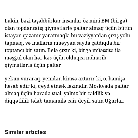
Lakin, bəzi təşəbbüskar insanlar öz mini BM (birgə)
olan topdansatış qiymətlərlə paltar almaq üçün bütün
istəyən qazanır yaratmaqla bu vəziyyətdən çıxış yolu
tapmaq, və malların müəyyən sayda çatdıqda bir
toptancı bir satın. Belə çıxır ki, birgə müəssisə ilə
məşğul olan hər kəs üçün olduqca münasib
qiymətlərlə üçün paltar.
yekun vuraraq, yenidən kimsə axtarır ki, o, həmişə
hesab edir ki, qeyd etmək lazımdır. Moskvada paltar
almaq üçün harada sual, yalnız bir cəldlik və
diqqətlilik tələb tamamilə caiz deyil. satın Uğurlar.
Similar articles