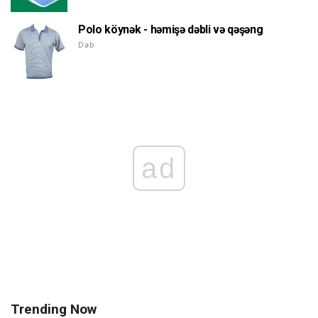
Polo köynək - həmişə dəbli və qəşəng
Dəb
ad
Trending Now