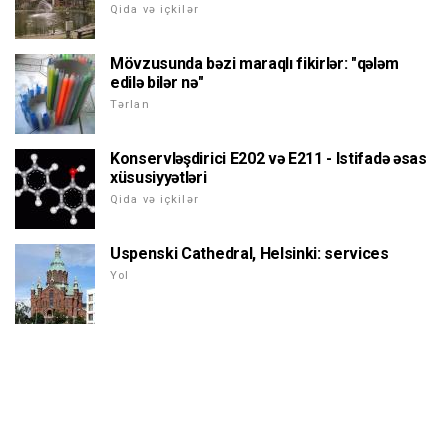
Qida və içkilər
Mövzusunda bəzi maraqlı fikirlər: "qələm
edilə bilər nə"
Tərlan
Konservləşdirici E202 və E211 - Istifadə əsas
xüsusiyyətləri
Qida və içkilər
Uspenski Cathedral, Helsinki: services
Yol