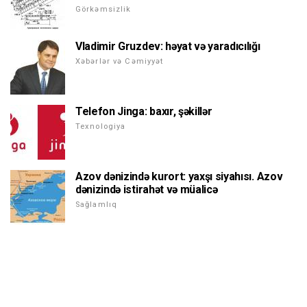
Görkəmsizlik
Vladimir Gruzdev: həyat və yaradıcılığı
Xəbərlər və Cəmiyyət
Telefon Jinga: baxır, şəkillər
Texnologiya
Azov dənizində kurort: yaxşı siyahısı. Azov
dənizində istirahət və müalicə
Sağlamlıq