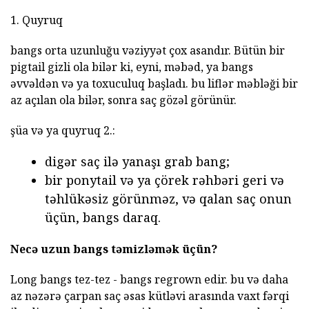
1. Quyruq
bangs orta uzunluğu vəziyyət çox asandır. Bütün bir
pigtail gizli ola bilər ki, eyni, məbəd, ya bangs
əvvəldən və ya toxuculuq başladı. bu liflər məbləği bir
az açılan ola bilər, sonra saç gözəl görünür.
şüa və ya quyruq 2.:
digər saç ilə yanaşı grab bang;
bir ponytail və ya çörek rəhbəri geri və
təhlükəsiz görünməz, və qalan saç onun
üçün, bangs daraq.
Necə uzun bangs təmizləmək üçün?
Long bangs tez-tez - bangs regrown edir. bu və daha
az nəzərə çarpan saç əsas kütləvi arasında vaxt fərqi