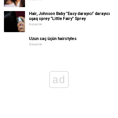
Hair, Johnson Baby "Easy darayıcı" darayıcı
uşaq sprey "Little Fairy" Sprey
Gözəllik
Uzun saç üçün hairstyles
Gözəllik
ad