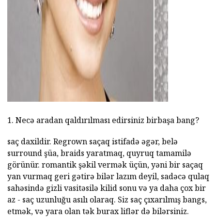
1. Necə aradan qaldırılması edirsiniz birbaşa bang?
saç daxildir. Regrown saçaq istifadə əgər, belə
surround şüa, braids yaratmaq, quyruq tamamilə
görünür. romantik şəkil vermək üçün, yəni bir saçaq
yan vurmaq geri gətirə bilər lazım deyil, sadəcə qulaq
sahəsində gizli vasitəsilə kilid sonu və ya daha çox bir
az - saç uzunluğu asılı olaraq. Siz saç çıxarılmış bangs,
etmək, və yara olan tək burax liflər də bilərsiniz.