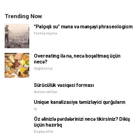
Trending Now
"Palçıqlı su" məna və mənşəyi phraseologism
Formalaşma
Overeating ilə nə, necə boşaltmaq üçün
necə?
Sağlamlıq
Sürücülük vəsiqəsi forması
Avtomobillər
Unique kanalizasiya təmizləyici qurğuların
Iş
Öz əlinizlə pərdələrinizi necə tikirsiniz? Dikiş
üçün hazırlıq
Xoşbəxtlik