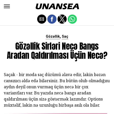
,
Gözəllik
Saç
Gözəllik Sirləri Necə Bangs
Aradan Qaldırılması Üçün Necə?
Saçak - bir moda saç düzümü əlavə edir, lakin bəzən
cansıxıcı əldə edə bilərsiniz. Bu bütün olub-olmadığını
aydın deyil onun vurmaq üçün necə bir çox
variantları var. Bu yazıda necə bangs aradan
qaldırılması üçün sizə göstərmək lazımdır. Options
müxtəlif, lakin nə uzunluğu birbaşa asılı ola bilər.