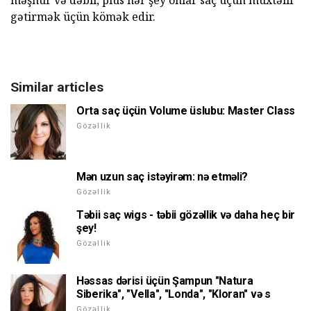
məşhur və dəbli, plus hər şey onlar saç üçün müxtəlif
gətirmək üçün kömək edir.
Similar articles
Orta saç üçün Volume üslubu: Master Class
Gözəllik
Mən uzun saç istəyirəm: nə etməli?
Gözəllik
Təbii saç wigs - təbii gözəllik və daha heç bir
şey!
Gözəllik
Həssas dərisi üçün Şampun "Natura
Siberika", "Vella", "Londa", "Kloran" və s
Gözəllik