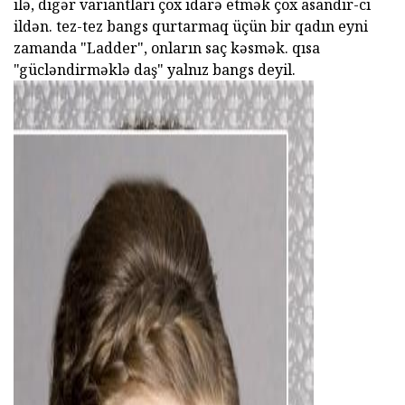
ilə, digər variantları çox idarə etmək çox asandır-ci
ildən. tez-tez bangs qurtarmaq üçün bir qadın eyni
zamanda "Ladder", onların saç kəsmək. qısa
"gücləndirməklə daş" yalnız bangs deyil.