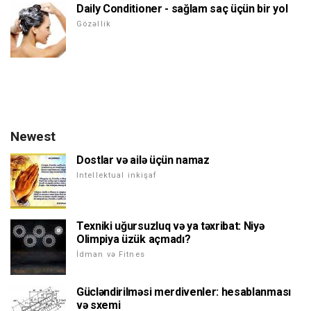
Daily Conditioner - sağlam saç üçün bir yol
Gözəllik
Newest
Dostlar və ailə üçün namaz
Intellektual inkişaf
Texniki uğursuzluq və ya təxribat: Niyə
Olimpiya üzük açmadı?
İdman və Fitnes
Gücləndirilməsi merdivenler: hesablanması
və sxemi