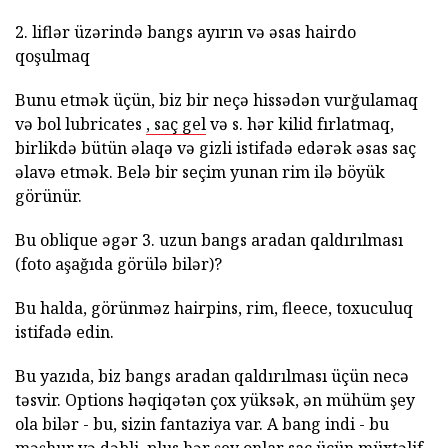
2. liflər üzərində bangs ayırın və əsas hairdo
qoşulmaq
Bunu etmək üçün, biz bir neçə hissədən vurğulamaq
və bol lubricates
, saç gel
və s. hər kilid fırlatmaq,
birlikdə bütün əlaqə və gizli istifadə edərək əsas saç
əlavə etmək. Belə bir seçim yunan rim ilə böyük
görünür.
Bu oblique əgər 3. uzun bangs aradan qaldırılması
(foto aşağıda görülə bilər)?
Bu halda, görünməz hairpins, rim, fleece, toxuculuq
istifadə edin.
Bu yazıda, biz bangs aradan qaldırılması üçün necə
təsvir. Options həqiqətən çox yüksək, ən mühüm şey
ola bilər - bu, sizin fantaziya var. A bang indi - bu