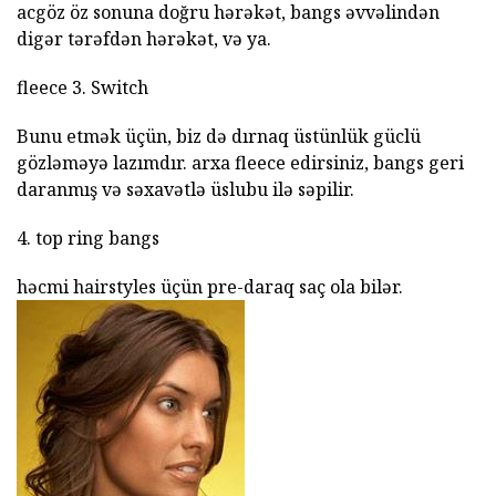
acgöz öz sonuna doğru hərəkət, bangs əvvəlindən
digər tərəfdən hərəkət, və ya.
fleece 3. Switch
Bunu etmək üçün, biz də dırnaq üstünlük güclü
gözləməyə lazımdır. arxa fleece edirsiniz, bangs geri
daranmış və səxavətlə üslubu ilə səpilir.
4. top ring bangs
həcmi hairstyles üçün pre-daraq saç ola bilər.