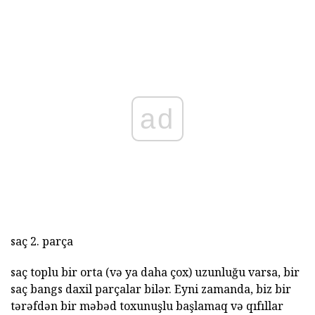
ad
saç 2. parça
saç toplu bir orta (və ya daha çox) uzunluğu varsa, bir
saç bangs daxil parçalar bilər. Eyni zamanda, biz bir
tərəfdən bir məbəd toxunuşlu başlamaq və qıfıllar