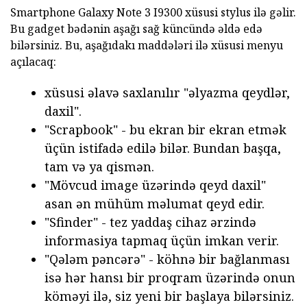
Smartphone Galaxy Note 3 I9300 xüsusi stylus ilə gəlir.
Bu gadget bədənin aşağı sağ küncündə əldə edə
bilərsiniz. Bu, aşağıdakı maddələri ilə xüsusi menyu
açılacaq:
xüsusi əlavə saxlanılır "əlyazma qeydlər,
daxil".
"Scrapbook" - bu ekran bir ekran etmək
üçün istifadə edilə bilər. Bundan başqa,
tam və ya qismən.
"Mövcud image üzərində qeyd daxil"
asan ən mühüm məlumat qeyd edir.
"Sfinder" - tez yaddaş cihaz ərzində
informasiya tapmaq üçün imkan verir.
"Qələm pəncərə" - köhnə bir bağlanması
isə hər hansı bir proqram üzərində onun
köməyi ilə, siz yeni bir başlaya bilərsiniz.