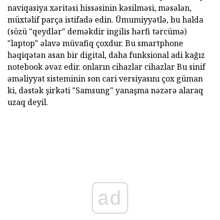
naviqasiya xəritəsi hissəsinin kəsilməsi, məsələn,
müxtəlif parça istifadə edin. Ümumiyyətlə, bu halda
(sözü "qeydlər" deməkdir ingilis hərfi tərcümə)
"laptop" əlavə müvafiq çoxdur. Bu smartphone
həqiqətən asan bir digital, daha funksional adi kağız
notebook əvəz edir. onların cihazlar cihazlar Bu sinif
əməliyyat sisteminin son cari versiyasını çox güman
ki, dəstək şirkəti "Samsung" yanaşma nəzərə alaraq
uzaq deyil.
ad