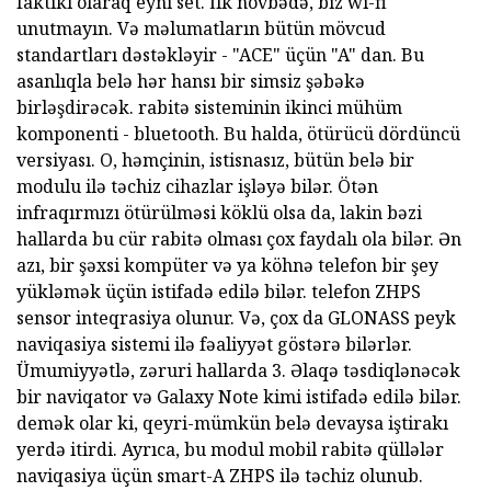
faktiki olaraq eyni set. İlk növbədə, biz wi-fi
unutmayın. Və məlumatların bütün mövcud
standartları dəstəkləyir - "ACE" üçün "A" dan. Bu
asanlıqla belə hər hansı bir simsiz şəbəkə
birləşdirəcək. rabitə sisteminin ikinci mühüm
komponenti - bluetooth. Bu halda, ötürücü dördüncü
versiyası. O, həmçinin, istisnasız, bütün belə bir
modulu ilə təchiz cihazlar işləyə bilər. Ötən
infraqırmızı ötürülməsi köklü olsa da, lakin bəzi
hallarda bu cür rabitə olması çox faydalı ola bilər. Ən
azı, bir şəxsi kompüter və ya köhnə telefon bir şey
yükləmək üçün istifadə edilə bilər. telefon ZHPS
sensor inteqrasiya olunur. Və, çox da GLONASS peyk
naviqasiya sistemi ilə fəaliyyət göstərə bilərlər.
Ümumiyyətlə, zəruri hallarda 3. Əlaqə təsdiqlənəcək
bir naviqator və Galaxy Note kimi istifadə edilə bilər.
demək olar ki, qeyri-mümkün belə devaysa iştirakı
yerdə itirdi. Ayrıca, bu modul mobil rabitə qüllələr
naviqasiya üçün smart-A ZHPS ilə təchiz olunub.