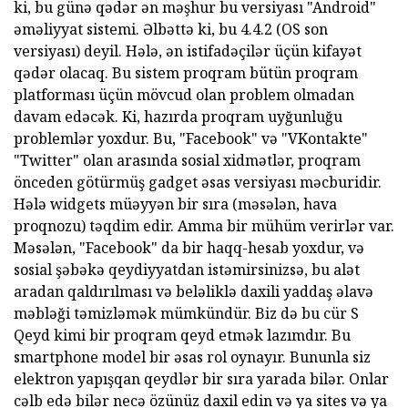
ki, bu günə qədər ən məşhur bu versiyası "Android"
əməliyyat sistemi. Əlbəttə ki, bu 4.4.2 (OS son
versiyası) deyil. Hələ, ən istifadəçilər üçün kifayət
qədər olacaq. Bu sistem proqram bütün proqram
platforması üçün mövcud olan problem olmadan
davam edəcək. Ki, hazırda proqram uyğunluğu
problemlər yoxdur. Bu, "Facebook" və "VKontakte"
"Twitter" olan arasında sosial xidmətlər, proqram
önceden götürmüş gadget əsas versiyası məcburidir.
Hələ widgets müəyyən bir sıra (məsələn, hava
proqnozu) təqdim edir. Amma bir mühüm verirlər var.
Məsələn, "Facebook" da bir haqq-hesab yoxdur, və
sosial şəbəkə qeydiyyatdan istəmirsinizsə, bu alət
aradan qaldırılması və beləliklə daxili yaddaş əlavə
məbləği təmizləmək mümkündür. Biz də bu cür S
Qeyd kimi bir proqram qeyd etmək lazımdır. Bu
smartphone model bir əsas rol oynayır. Bununla siz
elektron yapışqan qeydlər bir sıra yarada bilər. Onlar
cəlb edə bilər necə özünüz daxil edin və ya sites və ya