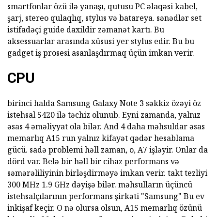
smartfonlar özü ilə yanaşı, qutusu PC əlaqəsi kabel,
şarj, stereo qulaqlıq, stylus və batareya. sənədlər set
istifadəçi guide daxildir zəmanət kartı. Bu
aksessuarlar arasında xüsusi yer stylus edir. Bu bu
gadget iş prosesi asanlaşdırmaq üçün imkan verir.
CPU
birinci halda Samsung Galaxy Note 3 səkkiz özəyi öz
istehsal 5420 ilə təchiz olunub. Eyni zamanda, yalnız
əsas 4 əməliyyat ola bilər. And 4 daha məhsuldar əsas
memarlıq A15 run yalnız kifayət qədər hesablama
gücü. sadə problemi həll zaman, o, A7 işləyir. Onlar da
dörd var. Belə bir həll bir cihaz performans və
səmərəliliyinin birləşdirməyə imkan verir. takt tezliyi
300 MHz 1.9 GHz dəyişə bilər. məhsulların üçüncü
istehsalçılarının performans şirkəti "Samsung" Bu ev
inkişaf keçir. O nə olursa olsun, A15 memarlıq özünü