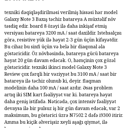
texniki dəqiqləşdirilməsi verilmiş hissəsi hər model
Galaxy Note 3 Baxış təchiz batareya A müxtəlif növ
təsdiq edir. board 8 özəyi ilə daha inkişaf etmiş
versiyası batareya 3200 mA / saat daxildir. Istehsalçısı
görə, resistive yük ilə həyat 2-3 gün üçün kifayətdir.
Bu cihaz bu sinfi üçün və belə bir diaqonal əla
göstəricidir. Öz növbəsində, batareya gücü batareya
həyat 20 gün davam edəcək. O, həmçinin çox gözəl
göstəricidir. texniki ikinci model Galaxy Note 3
Review çox fərqli bir vəziyyət bu 3100 mA / saat bir
batareya ilə təchiz olunub ki, deyir. flaqman
modelinin daha 100 mA / saat azdır. Əsas problem
artıq iki SIM kart fəaliyyət var ki. batareya həyat
daha geniş istifadə. Nəticədə, çox intensiv fəaliyyət
devaysa ilə bir pulsuz iş bir gün davam edəcək, var 2
maksimum, bu göstərici üzrə N7502 2 dəfə i9300 itirir.
Amma bu kiçik əlverişsiz xeyli aşağı qiymət, ilə