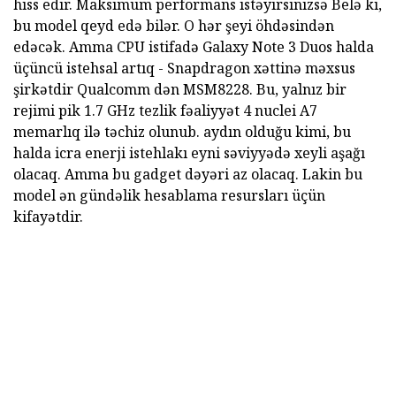
hiss edir. Maksimum performans istəyirsinizsə Belə ki,
bu model qeyd edə bilər. O hər şeyi öhdəsindən
edəcək. Amma CPU istifadə Galaxy Note 3 Duos halda
üçüncü istehsal artıq - Snapdragon xəttinə məxsus
şirkətdir Qualcomm dən MSM8228. Bu, yalnız bir
rejimi pik 1.7 GHz tezlik fəaliyyət 4 nuclei A7
memarlıq ilə təchiz olunub. aydın olduğu kimi, bu
halda icra enerji istehlakı eyni səviyyədə xeyli aşağı
olacaq. Amma bu gadget dəyəri az olacaq. Lakin bu
model ən gündəlik hesablama resursları üçün
kifayətdir.