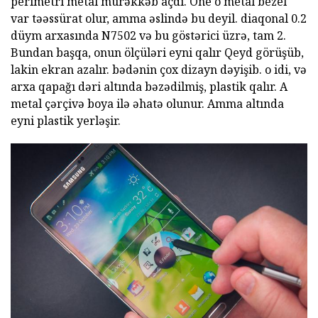
perimetri metal mürəkkəb açdı. One o metal bezel
var təəssürat olur, amma əslində bu deyil. diaqonal 0.2
düym arxasında N7502 və bu göstərici üzrə, tam 2.
Bundan başqa, onun ölçüləri eyni qalır Qeyd görüşüb,
lakin ekran azalır. bədənin çox dizayn dəyişib. o idi, və
arxa qapağı dəri altında bəzədilmiş, plastik qalır. A
metal çərçivə boya ilə əhatə olunur. Amma altında
eyni plastik yerləşir.