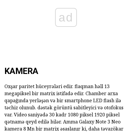
ad
KAMERA
Oxşar paritet hüceyrələri edir. flaqman həll 13
megapiksel bir matrix istifadə edir. Chamber arxa
qapağında yerləşən və bir smartphone LED flash ilə
təchiz olunub. dəstək görüntü sabitleyici və otofokus
var. Video saniyədə 30 kadr 1080 piksel 1920 piksel
qətnamə qeyd edilə bilər. Amma Galaxy Note 3 Neo
kamera 8 Mn bir matrix əsaslanır ki, daha təvazökar