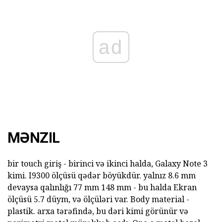
ad
MƏNZIL
bir touch giriş - birinci və ikinci halda, Galaxy Note 3
kimi. I9300 ölçüsü qədər böyükdür. yalnız 8.6 mm
devaysa qalınlığı 77 mm 148 mm - bu halda Ekran
ölçüsü 5.7 düym, və ölçüləri var. Body material -
plastik. arxa tərəfində, bu dəri kimi görünür və