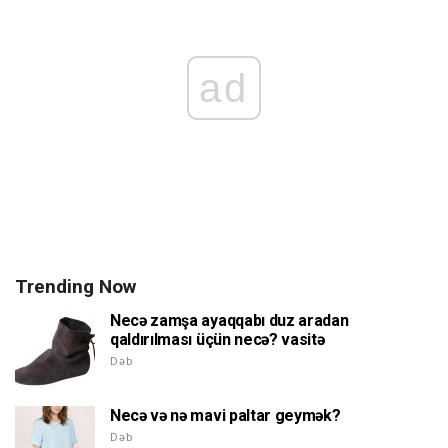
ad
Trending Now
Necə zamşa ayaqqabı duz aradan
qaldırılması üçün necə? vasitə
Dəb
Necə və nə mavi paltar geymək?
Dəb