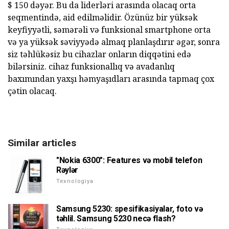
$ 150 dəyər. Bu da liderləri arasında olacaq orta
seqmentində, aid edilməlidir. Özünüz bir yüksək
keyfiyyətli, səmərəli və funksional smartphone orta
və ya yüksək səviyyədə almaq planlaşdırır əgər, sonra
siz təhlükəsiz bu cihazlar onların diqqətini edə
bilərsiniz. cihaz funksionallıq və avadanlıq
baxımından yaxşı həmyaşıdları arasında tapmaq çox
çətin olacaq.
Similar articles
"Nokia 6300": Features və mobil telefon
Rəylər
Texnologiya
Samsung 5230: spesifikasiyalar, foto və
təhlil. Samsung 5230 necə flash?