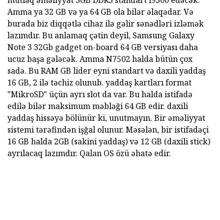
mütləq əməliyyat 3GB DDR3 standart i9300 edəcək.
Amma ya 32 GB və ya 64 GB ola bilər əlaqədar. Və
burada biz diqqətlə cihaz ilə gəlir sənədləri izləmək
lazımdır. Bu anlamaq çətin deyil, Samsung Galaxy
Note 3 32Gb gadget on-board 64 GB versiyası daha
ucuz başa gələcək. Amma N7502 halda bütün çox
sadə. Bu RAM GB lider eyni standart və daxili yaddaş
16 GB, 2 ilə təchiz olunub. yaddaş kartları format
"MikroSD" üçün ayrı slot da var. Bu halda istifadə
edilə bilər maksimum məbləği 64 GB edir. daxili
yaddaş hissəyə bölünür ki, unutmayın. Bir əməliyyat
sistemi tərəfindən işğal olunur. Məsələn, bir istifadəçi
16 GB halda 2GB (sakini yaddaş) və 12 GB (daxili stick)
ayrılacaq lazımdır. Qalan OS özü əhatə edir.