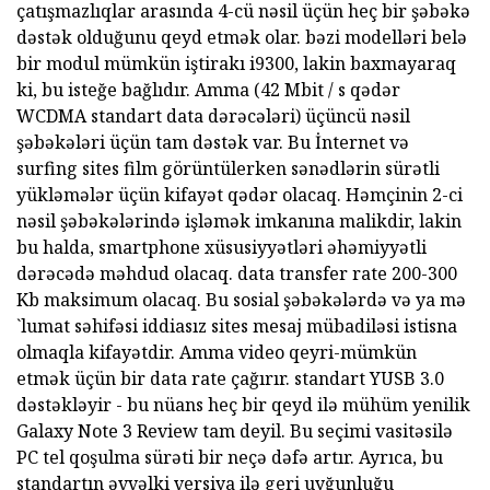
çatışmazlıqlar arasında 4-cü nəsil üçün heç bir şəbəkə
dəstək olduğunu qeyd etmək olar. bəzi modelləri belə
bir modul mümkün iştirakı i9300, lakin baxmayaraq
ki, bu isteğe bağlıdır. Amma (42 Mbit / s qədər
WCDMA standart data dərəcələri) üçüncü nəsil
şəbəkələri üçün tam dəstək var. Bu İnternet və
surfing sites film görüntülerken sənədlərin sürətli
yükləmələr üçün kifayət qədər olacaq. Həmçinin 2-ci
nəsil şəbəkələrində işləmək imkanına malikdir, lakin
bu halda, smartphone xüsusiyyətləri əhəmiyyətli
dərəcədə məhdud olacaq. data transfer rate 200-300
Kb maksimum olacaq. Bu sosial şəbəkələrdə və ya mə
`lumat səhifəsi iddiasız sites mesaj mübadiləsi istisna
olmaqla kifayətdir. Amma video qeyri-mümkün
etmək üçün bir data rate çağırır. standart YUSB 3.0
dəstəkləyir - bu nüans heç bir qeyd ilə mühüm yenilik
Galaxy Note 3 Review tam deyil. Bu seçimi vasitəsilə
PC tel qoşulma sürəti bir neçə dəfə artır. Ayrıca, bu
standartın əvvəlki versiya ilə geri uyğunluğu