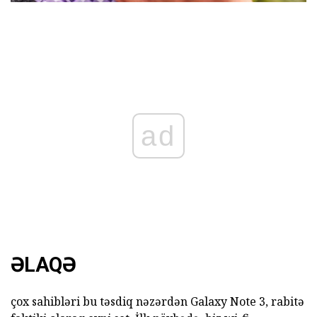
ad
ƏLAQƏ
çox sahibləri bu təsdiq nəzərdən Galaxy Note 3, rabitə