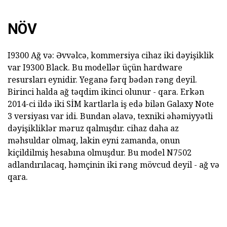
NÖV
I9300 Ağ və: Əvvəlcə, kommersiya cihaz iki dəyişiklik
var I9300 Black. Bu modellər üçün hardware
resursları eynidir. Yeganə fərq bədən rəng deyil.
Birinci halda ağ təqdim ikinci olunur - qara. Erkən
2014-ci ildə iki SİM kartlarla iş edə bilən Galaxy Note
3 versiyası var idi. Bundan əlavə, texniki əhəmiyyətli
dəyişikliklər məruz qalmışdır. cihaz daha az
məhsuldar olmaq, lakin eyni zamanda, onun
kiçildilmiş hesabına olmuşdur. Bu model N7502
adlandırılacaq, həmçinin iki rəng mövcud deyil - ağ və
qara.