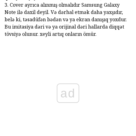
3. Cover ayrıca alınmış olmalıdır Samsung Galaxy
Note ilə daxil deyil. Və dərhal etmək daha yaxşıdır,
belə ki, təsadüfən bədən və ya ekran danışıq yoxdur.
Bu imitasiya dəri və ya orijinal dəri hallarda diqqət
tövsiyə olunur. xeyli artıq onların ömür.
ad