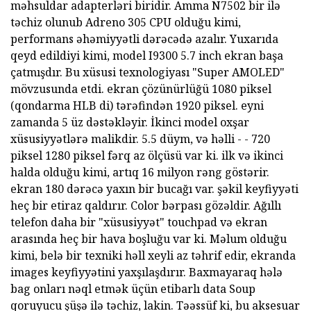
məhsuldar adapterləri biridir. Amma N7502 bir ilə
təchiz olunub Adreno 305 CPU olduğu kimi,
performans əhəmiyyətli dərəcədə azalır. Yuxarıda
qeyd edildiyi kimi, model I9300 5.7 inch ekran başa
çatmışdır. Bu xüsusi texnologiyası "Super AMOLED"
mövzusunda etdi. ekran çözünürlüğü 1080 piksel
(qondarma HLB di) tərəfindən 1920 piksel. eyni
zamanda 5 üz dəstəkləyir. İkinci model oxşar
xüsusiyyətlərə malikdir. 5.5 düym, və həlli - - 720
piksel 1280 piksel fərq az ölçüsü var ki. ilk və ikinci
halda olduğu kimi, artıq 16 milyon rəng göstərir.
ekran 180 dərəcə yaxın bir bucağı var. şəkil keyfiyyəti
heç bir etiraz qaldırır. Color bərpası gözəldir. Ağıllı
telefon daha bir "xüsusiyyət" touchpad və ekran
arasında heç bir hava boşluğu var ki. Məlum olduğu
kimi, belə bir texniki həll xeyli az təhrif edir, ekranda
images keyfiyyətini yaxşılaşdırır. Baxmayaraq hələ
bag onları nəql etmək üçün etibarlı data Soup
qoruyucu şüşə ilə təchiz, lakin. Təəssüf ki, bu aksesuar