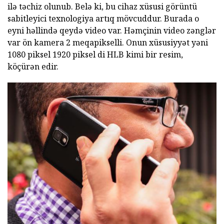
ilə təchiz olunub. Belə ki, bu cihaz xüsusi görüntü
sabitleyici texnologiya artıq mövcuddur. Burada o
eyni həllində qeydə video var. Həmçinin video zənglər
var ön kamera 2 meqapikselli. Onun xüsusiyyət yəni
1080 piksel 1920 piksel di HLB kimi bir resim,
köçürən edir.