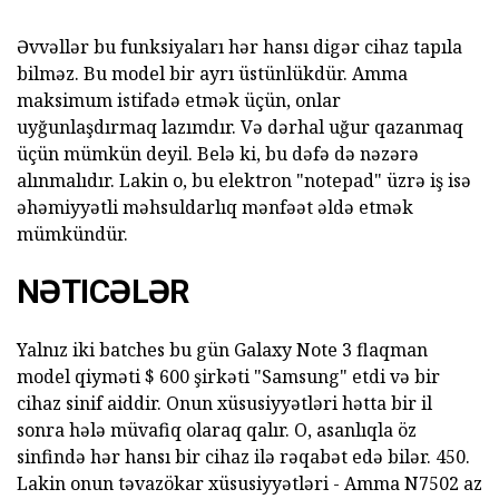
Əvvəllər bu funksiyaları hər hansı digər cihaz tapıla
bilməz. Bu model bir ayrı üstünlükdür. Amma
maksimum istifadə etmək üçün, onlar
uyğunlaşdırmaq lazımdır. Və dərhal uğur qazanmaq
üçün mümkün deyil. Belə ki, bu dəfə də nəzərə
alınmalıdır. Lakin o, bu elektron "notepad" üzrə iş isə
əhəmiyyətli məhsuldarlıq mənfəət əldə etmək
mümkündür.
NƏTICƏLƏR
Yalnız iki batches bu gün Galaxy Note 3 flaqman
model qiyməti $ 600 şirkəti "Samsung" etdi və bir
cihaz sinif aiddir. Onun xüsusiyyətləri hətta bir il
sonra hələ müvafiq olaraq qalır. O, asanlıqla öz
sinfində hər hansı bir cihaz ilə rəqabət edə bilər. 450.
Lakin onun təvazökar xüsusiyyətləri - Amma N7502 az