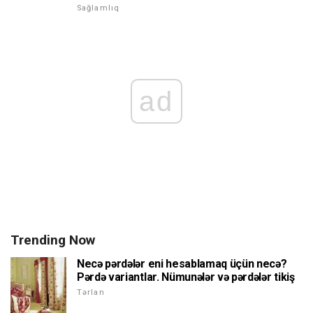
Sağlamlıq
ad
Trending Now
Necə pərdələr eni hesablamaq üçün necə?
Pərdə variantlar. Nümunələr və pərdələr tikiş
Tərlan