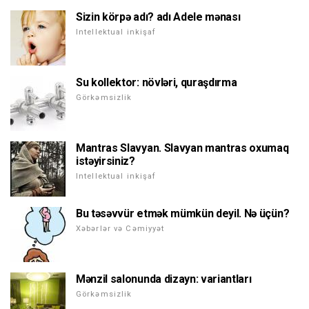
Sizin körpə adı? adı Adele mənası
Intellektual inkişaf
Su kollektor: növləri, quraşdırma
Görkəmsizlik
Mantras Slavyan. Slavyan mantras oxumaq
istəyirsiniz?
Intellektual inkişaf
Bu təsəvvür etmək mümkün deyil. Nə üçün?
Xəbərlər və Cəmiyyət
Mənzil salonunda dizayn: variantları
Görkəmsizlik