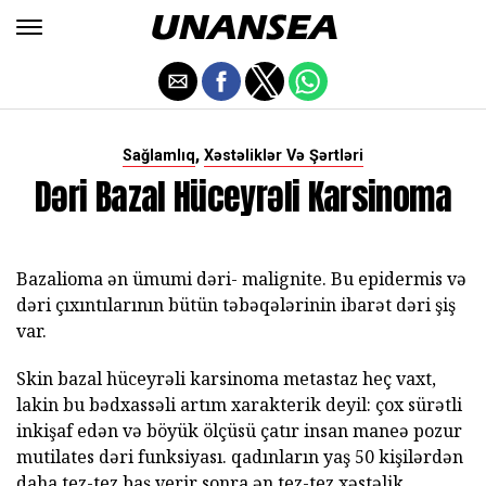
,
Sağlamlıq
Xəstəliklər Və Şərtləri
Dəri Bazal Hüceyrəli Karsinoma
Bazalioma ən ümumi dəri- malignite. Bu epidermis və
dəri çıxıntılarının bütün təbəqələrinin ibarət dəri şiş
var.
Skin bazal hüceyrəli karsinoma metastaz heç vaxt,
lakin bu bədxassəli artım xarakterik deyil: çox sürətli
inkişaf edən və böyük ölçüsü çatır insan maneə pozur
mutilates dəri funksiyası. qadınların yaş 50 kişilərdən
daha tez-tez baş verir sonra ən tez-tez xəstəlik