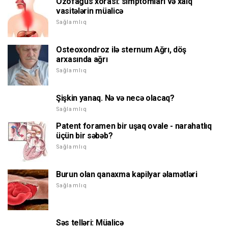
Özofagus xorası: simptomları və xalq
vasitələrin müalicə
Sağlamlıq
Osteoxondroz ilə sternum Ağrı, döş
arxasında ağrı
Sağlamlıq
Şişkin yanaq. Nə və necə olacaq?
Sağlamlıq
Patent foramen bir uşaq ovale - narahatlıq
üçün bir səbəb?
Sağlamlıq
Burun olan qanaxma kapilyar əlamətləri
Sağlamlıq
Səs telləri: Müalicə