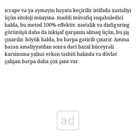
scrape və ya əyməyin həyata keçirilir istifadə xəstəliyi
üçün sitoloji müayinə. maddi müvafiq suqəbuledici
halda, bu metod 100% effektiv. xəstəlik və disfiguring
görünüşü daha da inkişaf qarşısını almaq üçün, bu şiş
çıxarılır. böyük halda, bu bərpa gətirib çıxarır. Amma
bəzən əməliyyatdan sonra dəri bazal hüceyrəli
karsinoma yalnız erkən təsbiti halında və dövlət
çalışan bərpa daha çox şans var.
ad