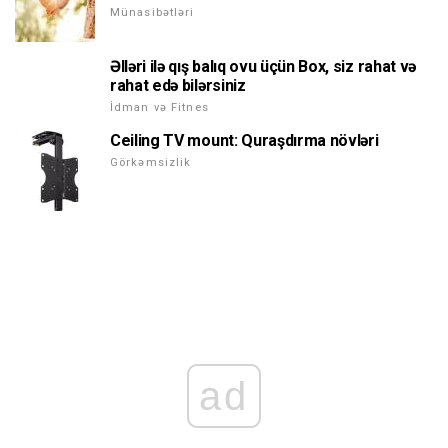
Münasibətləri
Əlləri ilə qış balıq ovu üçün Box, siz rahat və
rahat edə bilərsiniz
İdman və Fitnes
Ceiling TV mount: Quraşdırma növləri
Görkəmsizlik
ad