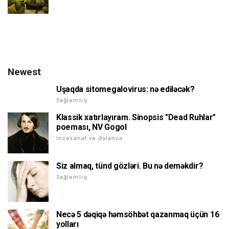
Newest
Uşaqda sitomegalovirus: nə ediləcək?
Sağlamlıq
Klassik xatırlayıram. Sinopsis "Dead Ruhlar"
poeması, NV Gogol
İncəsənət və Əyləncə
Siz almaq, tünd gözləri. Bu nə deməkdir?
Sağlamlıq
Necə 5 dəqiqə həmsöhbət qazanmaq üçün 16
yolları