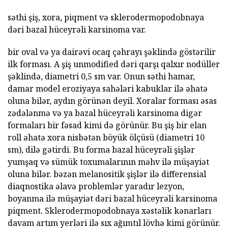
səthi şiş, xora, piqment və sklerodermopodobnaya
dəri bazal hüceyrəli karsinoma var.
bir oval və ya dairəvi ocaq çəhrayı şəklində göstərilir
ilk forması. A şiş unmodified dəri qarşı qalxır nodüller
şəklində, diametri 0,5 sm var. Onun səthi hamar,
damar model eroziyaya sahələri kabuklar ilə əhatə
oluna bilər, aydın görünən deyil. Xoralar forması əsas
zədələnmə və ya bazal hüceyrəli karsinoma digər
formaları bir fəsad kimi də görünür. Bu şiş bir elan
roll əhatə xora nisbətən böyük ölçüsü (diametri 10
sm), dilə gətirdi. Bu forma bazal hüceyrəli şişlər
yumşaq və sümük toxumalarının məhv ilə müşayiət
oluna bilər. bəzən melanositik şişlər ilə differensial
diaqnostika əlavə problemlər yaradır lezyon,
boyanma ilə müşayiət dəri bazal hüceyrəli karsinoma
piqment. Sklerodermopodobnaya xəstəlik kənarları
davam artım yerləri ilə sıx ağımtıl lövhə kimi görünür.