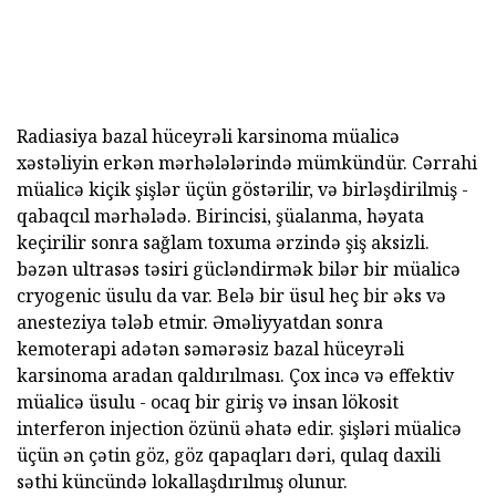
Radiasiya bazal hüceyrəli karsinoma müalicə
xəstəliyin erkən mərhələlərində mümkündür. Cərrahi
müalicə kiçik şişlər üçün göstərilir, və birləşdirilmiş -
qabaqcıl mərhələdə. Birincisi, şüalanma, həyata
keçirilir sonra sağlam toxuma ərzində şiş aksizli.
bəzən ultrasəs təsiri gücləndirmək bilər bir müalicə
cryogenic üsulu da var. Belə bir üsul heç bir əks və
anesteziya tələb etmir. Əməliyyatdan sonra
kemoterapi adətən səmərəsiz bazal hüceyrəli
karsinoma aradan qaldırılması. Çox incə və effektiv
müalicə üsulu - ocaq bir giriş və insan lökosit
interferon injection özünü əhatə edir. şişləri müalicə
üçün ən çətin göz, göz qapaqları dəri, qulaq daxili
səthi küncündə lokallaşdırılmış olunur.