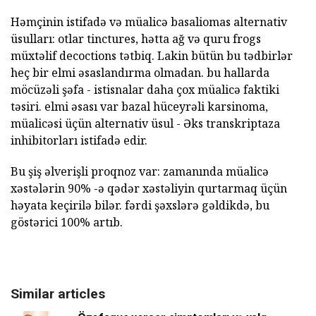
Həmçinin istifadə və müalicə basaliomas alternativ
üsulları: otlar tinctures, hətta ağ və quru frogs
müxtəlif decoctions tətbiq. Lakin bütün bu tədbirlər
heç bir elmi əsaslandırma olmadan. bu hallarda
möcüzəli şəfa - istisnalar daha çox müalicə faktiki
təsiri. elmi əsası var bazal hüceyrəli karsinoma,
müalicəsi üçün alternativ üsul - Əks transkriptaza
inhibitorları istifadə edir.
Bu şiş əlverişli proqnoz var: zamanında müalicə
xəstələrin 90% -ə qədər xəstəliyin qurtarmaq üçün
həyata keçirilə bilər. fərdi şəxslərə gəldikdə, bu
göstərici 100% artıb.
Similar articles