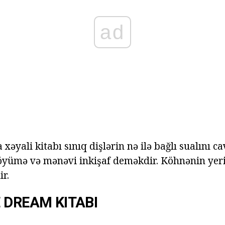
ad
əyali kitabı sınıq dişlərin nə ilə bağlı sualını ca
öyümə və mənəvi inkişaf deməkdir. Köhnənin yeri
ir.
 DREAM KITABI