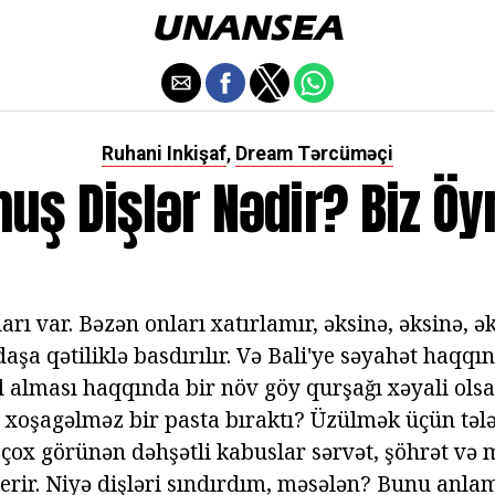
Ruhani Inkişaf
Dream Tərcüməçi
,
uş Dişlər Nədir? Biz Öyr
arı var. Bəzən onları xatırlamır, əksinə, əksinə, ə
şa qətiliklə basdırılır. Və Bali'ye səyahət haqqı
l alması haqqında bir növ göy qurşağı xəyali olsa
ə xoşagəlməz bir pasta bıraktı? Üzülmək üçün tə
 çox görünən dəhşətli kabuslar sərvət, şöhrət və 
verir. Niyə dişləri sındırdım, məsələn? Bunu anl