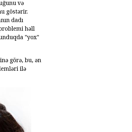
duğunu və
 göstərir.
anın dadı
problemi həll
lunduqda "yox"
inə görə, bu, ən
emləri ilə