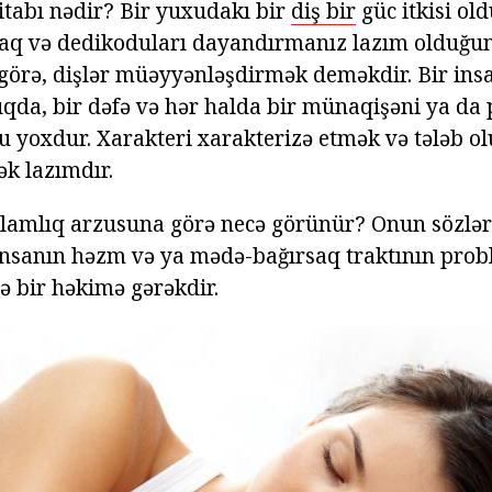
itabı nədir? Bir yuxudakı bir
diş bir
güc itkisi ol
aq və dedikoduları dayandırmanız lazım olduğunu
görə, dişlər müəyyənləşdirmək deməkdir. Bir ins
da, bir dəfə və hər halda bir münaqişəni ya da 
 yoxdur. Xarakteri xarakterizə etmək və tələb o
k lazımdır.
ağlamlıq arzusuna görə necə görünür? Onun sözlər
 insanın həzm və ya mədə-bağırsaq traktının probl
də bir həkimə gərəkdir.