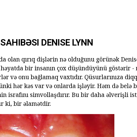
AHIBƏSI DENISE LYNN
bda olan qırıq dişlərin nə olduğunu görünək Denis
 həyatda bir insanın çox düşündüyünü göstərir - 
lər və onu bağlamaq vaxtıdır. Qüsurlarınıza diq
ünki hər kəs var və onlarda işləyir. Həm də belə b
in israfını simvollaşdırır. Bu bir daha əlverişli i
 ki, bir əlamətdir.