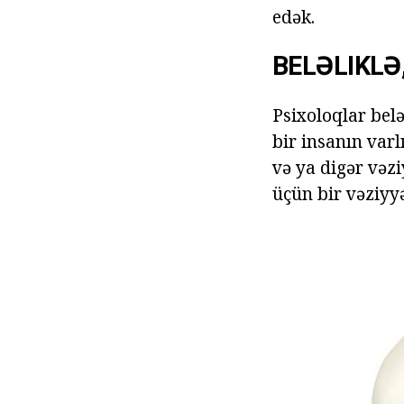
edək.
BELƏLIKLƏ
Psixoloqlar belə
bir insanın varl
və ya digər vəzi
üçün bir vəziyyə