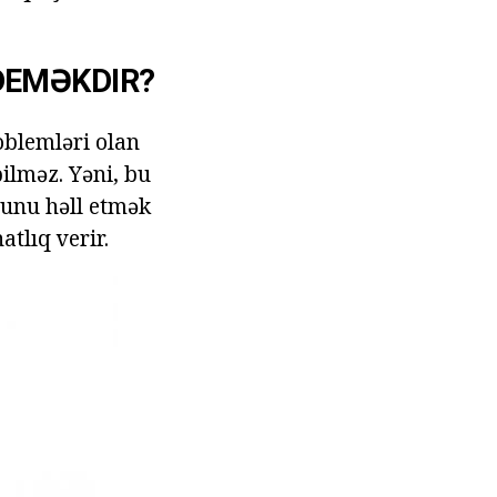
DEMƏKDIR?
oblemləri olan
bilməz. Yəni, bu
bunu həll etmək
atlıq verir.