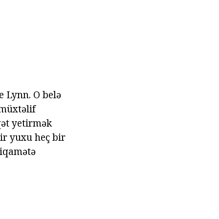
e Lynn. O belə
müxtəlif
qət yetirmək
ir yuxu heç bir
stiqamətə