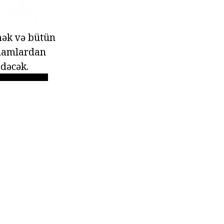
mək və bütün
adamlardan
edəcək.