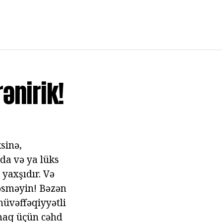
ənirik!
ksinə,
nda və ya lüks
 yaxşıdır. Və
ləsməyin! Bəzən
müvəffəqiyyətli
amaq üçün cəhd