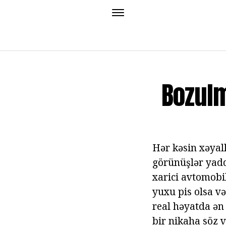
Bozulm
Hər kəsin xəyall
görünüşlər yadda
xarici avtomobi
yuxu pis olsa v
real həyatda ən
bir nikaha söz 