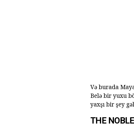
Və burada Maya x
Belə bir yuxu b
yaxşı bir şey gəl
THE NOBLE