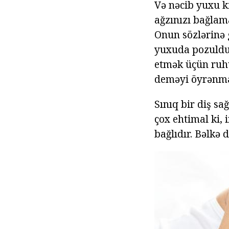
Və nəcib yuxu k
ağzınızı bağlam
Onun sözlərinə 
yuxuda pozulduq
etmək üçün ruhu
deməyi öyrənmə
Sınıq bir diş s
çox ehtimal ki,
bağlıdır. Bəlkə 