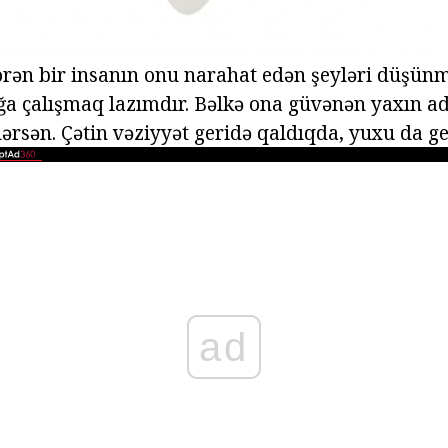
örən bir insanın onu narahat edən şeyləri düşün
ğa çalışmaq lazımdır. Bəlkə ona güvənən yaxın 
lərsən. Çətin vəziyyət geridə qaldıqda, yuxu da g
ad