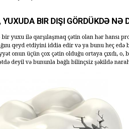
,
YUXUDA BIR DIŞI GÖRDÜKDƏ
NƏ 
 bir yuxu ilə qarşılaşmaq çətin olan hər hansı pr
ığını qeyd etdiyini iddia edir və ya bunu heç edə 
yyət onun üçün çox çətin olduğu ortaya çıxdı, o, 
tdə deyil və bununla bağlı bilinçsiz şəkildə narah