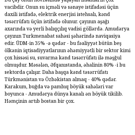
vacibdir. Onun su içməli və sənaye istifadəsi üçün
daxili istifadə, elektrik enerjisi istehsalı, kənd
təsərrüfatı üçün istifadə olunur. çayının aşağı
axarında və yerli balıqçılıq vadisi göllərdə. Amudərya
çayının Turkmenabat sahəsi şəhərində naviqasiya
edir. ÜDM-in 35% -ə qədər - bu fəaliyyət bütün beş
ölkənin iqtisadiyyatlarının əhəmiyyətli bir sektor kimi
çox hissəsi su, suvarma kənd təsərrüfatı ilə məşğul
olmuşdur. Məsələn, Əfqanıstanda, əhalinin 80% -i bu
sektorda çalışır. Daha başqa kənd təsərrüfatı
Türkmənistan və Özbəkistan almaq - 40% qədər.
Karakum, buğda və pambıq böyük sahələri var
boyunca - Amudərya dünya kanalı ən böyük tikilib.
Həmçinin artıb bostan bir çox.