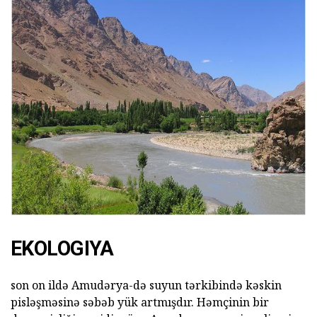
EKOLOGIYA
son on ildə Amudərya-də suyun tərkibində kəskin
pisləşməsinə səbəb yük artmışdır. Həmçinin bir