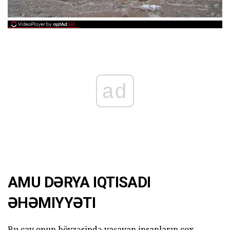
ad
AMU DƏRYA IQTISADI
ƏHƏMIYYƏTI
Bu çay onun hövzəsində yaşayan insanların çox