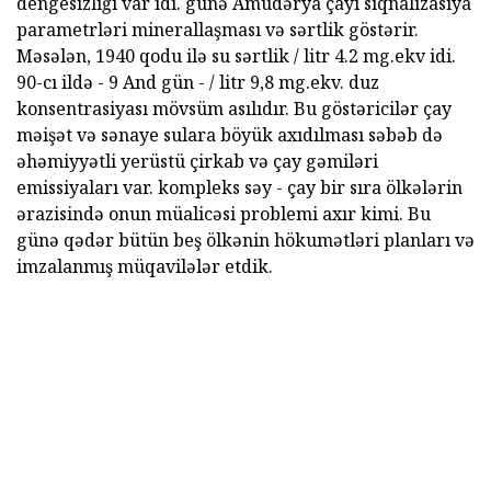
dengesizliği var idi. günə Amudərya çayı siqnalizasiya
parametrləri minerallaşması və sərtlik göstərir.
Məsələn, 1940 qodu ilə su sərtlik / litr 4.2 mg.ekv idi.
90-cı ildə - 9 And gün - / litr 9,8 mg.ekv. duz
konsentrasiyası mövsüm asılıdır. Bu göstəricilər çay
məişət və sənaye sulara böyük axıdılması səbəb də
əhəmiyyətli yerüstü çirkab və çay gəmiləri
emissiyaları var. kompleks səy - çay bir sıra ölkələrin
ərazisində onun müalicəsi problemi axır kimi. Bu
günə qədər bütün beş ölkənin hökumətləri planları və
imzalanmış müqavilələr etdik.