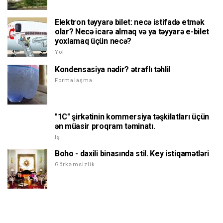
Elektron təyyarə bilet: necə istifadə etmək
olar? Necə icarə almaq və ya təyyarə e-bilet
yoxlamaq üçün necə?
Yol
Kondensasiya nədir? ətraflı təhlil
Formalaşma
"1C" şirkətinin kommersiya təşkilatları üçün
ən müasir proqram təminatı.
Iş
Boho - daxili binasında stil. Key istiqamətləri
Görkəmsizlik