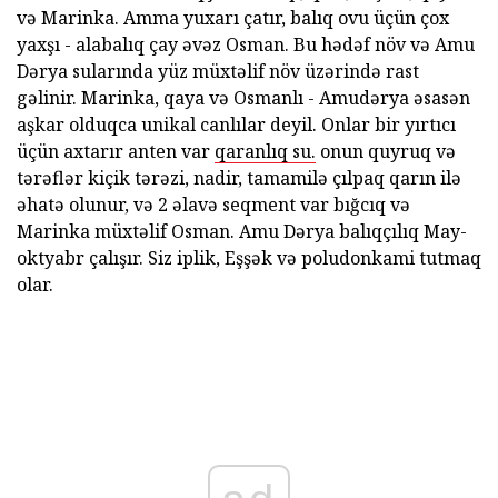
və Marinka. Amma yuxarı çatır, balıq ovu üçün çox
yaxşı - alabalıq çay əvəz Osman. Bu hədəf növ və Amu
Dərya sularında yüz müxtəlif növ üzərində rast
gəlinir. Marinka, qaya və Osmanlı - Amudərya əsasən
aşkar olduqca unikal canlılar deyil. Onlar bir yırtıcı
üçün axtarır anten var
qaranlıq su.
onun quyruq və
tərəflər kiçik tərəzi, nadir, tamamilə çılpaq qarın ilə
əhatə olunur, və 2 əlavə seqment var bığcıq və
Marinka müxtəlif Osman. Amu Dərya balıqçılıq May-
oktyabr çalışır. Siz iplik, Eşşək və poludonkami tutmaq
olar.