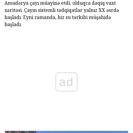
Amudərya çayı müayinə etdi. olduqca dəqiq vaxt
xəritəsi. Çayın sistemli tədqiqatlar yalnız XX əsrdə
başladı. Eyni zamanda, biz su tərkibi müşahidə
başladı.
ad