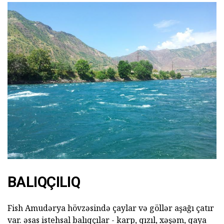
BALIQÇILIQ
Fish Amudərya hövzəsində çaylar və göllər aşağı çatır
var. əsas istehsal balıqçılar - karp, qızıl, xəşəm, qaya