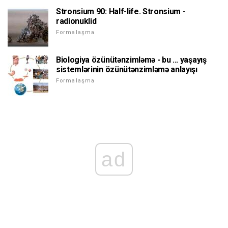
Stronsium 90: Half-life. Stronsium -
radionuklid
Formalaşma
Biologiya özünütənzimləmə - bu ... yaşayış
sistemlərinin özünütənzimləmə anlayışı
Formalaşma
ad