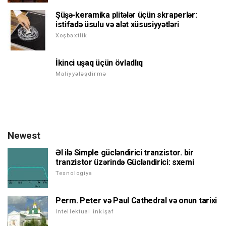
Şüşə-keramika plitələr üçün skraperlər:
istifadə üsulu və alət xüsusiyyətləri
Xoşbəxtlik
İkinci uşaq üçün övladlıq
Maliyyələşdirmə
Newest
Əl ilə Simple gücləndirici tranzistor. bir
tranzistor üzərində Gücləndirici: sxemi
Texnologiya
Perm. Peter və Paul Cathedral və onun tarixi
Intellektual inkişaf