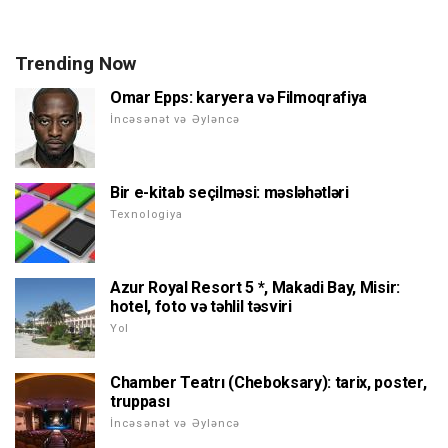
Trending Now
Omar Epps: karyera və Filmoqrafiya
İncəsənət və Əyləncə
Bir e-kitab seçilməsi: məsləhətləri
Texnologiya
Azur Royal Resort 5 *, Makadi Bay, Misir:
hotel, foto və təhlil təsviri
Yol
Chamber Teatrı (Cheboksary): tarix, poster,
truppası
İncəsənət və Əyləncə