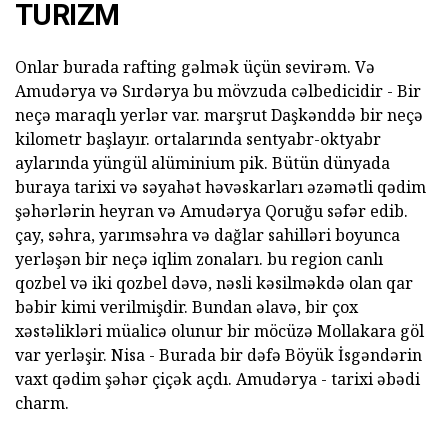
TURIZM
Onlar burada rafting gəlmək üçün sevirəm. Və
Amudərya və Sırdərya bu mövzuda cəlbedicidir - Bir
neçə maraqlı yerlər var. marşrut Daşkənddə bir neçə
kilometr başlayır. ortalarında sentyabr-oktyabr
aylarında yüngül alüminium pik. Bütün dünyada
buraya tarixi və səyahət həvəskarları əzəmətli qədim
şəhərlərin heyran və Amudərya Qoruğu səfər edib.
çay, səhra, yarımsəhra və dağlar sahilləri boyunca
yerləşən bir neçə iqlim zonaları. bu region canlı
qozbel və iki qozbel dəvə, nəsli kəsilməkdə olan qar
bəbir kimi verilmişdir. Bundan əlavə, bir çox
xəstəlikləri müalicə olunur bir möcüzə Mollakara göl
var yerləşir. Nisa - Burada bir dəfə Böyük İsgəndərin
vaxt qədim şəhər çiçək açdı. Amudərya - tarixi əbədi
charm.