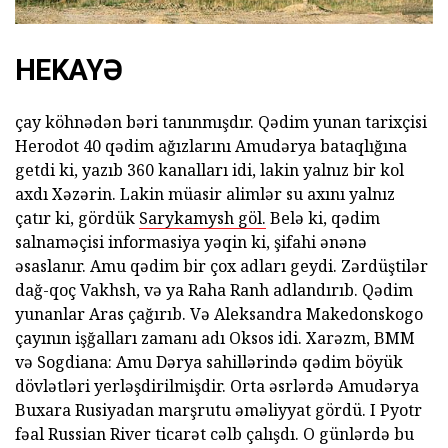
HEKAYƏ
çay köhnədən bəri tanınmışdır. Qədim yunan tarixçisi
Herodot 40 qədim ağızlarını Amudərya bataqlığına
getdi ki, yazıb 360 kanalları idi, lakin yalnız bir kol
axdı Xəzərin. Lakin müasir alimlər su axını yalnız
çatır ki, gördük
Sarykamysh göl.
Belə ki, qədim
salnaməçisi informasiya yəqin ki, şifahi ənənə
əsaslanır. Amu qədim bir çox adları geydi. Zərdüştilər
dağ-qoç Vakhsh, və ya Raha Ranh adlandırıb. Qədim
yunanlar Aras çağırıb. Və Aleksandra Makedonskogo
çayının işğalları zamanı adı Oksos idi. Xarəzm, BMM
və Sogdiana: Amu Dərya sahillərində qədim böyük
dövlətləri yerləşdirilmişdir. Orta əsrlərdə Amudərya
Buxara Rusiyadan marşrutu əməliyyat gördü. I Pyotr
fəal Russian River ticarət cəlb çalışdı. O günlərdə bu