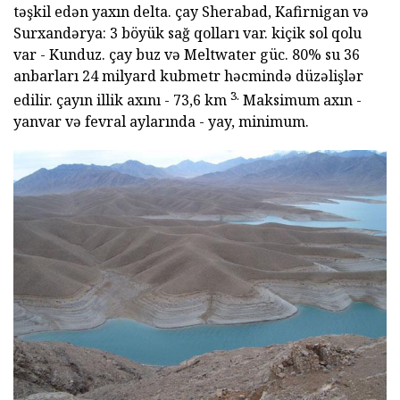
təşkil edən yaxın delta. çay Sherabad, Kafirnigan və
Surxandərya: 3 böyük sağ qolları var. kiçik sol qolu
var - Kunduz. çay buz və Meltwater güc. 80% su 36
anbarları 24 milyard kubmetr həcmində düzəlişlər
3.
edilir. çayın illik axını - 73,6 km
Maksimum axın -
yanvar və fevral aylarında - yay, minimum.