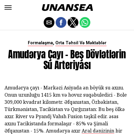
,
Formalaşma
Orta Təhsil Və Məktəblər
Amudərya Çayı - Beş Dövlətlərin
Su Arteriyası
Amudərya çayı - Mərkəzi Asiyada ən böyük su axını.
Onun uzunluğu 1415 km və hovuz suqəbuledici - Bole
309,000 kvadrat kilometr. Əfqanıstan, Özbəkistan,
Türkmənistan, Tacikistan və Qırğızıstan: Bu beş ölkə
axır. River və Pyandj Vahsh Fusion təşkil edir. əsas
axını Tacikistanda formalaşır - 85% və Şimali
Əfqanıstan - 15%. Amudərya axır
Aral dənizinin
bir